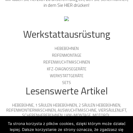
in dem Sie
HIER
drücken!
Werkstattausrüstung
HEBEBÜHNEN
REIFENMONTAGE
REIFENWUCHTMASCHINEN
KFZ-DIAGNOSEGERÄTE
WERKSTATTGERÄTE
SETS
Lesenswerte Artikel
HEBEBÜHNE
,
1 SÄULEN HEBEBÜHNEN
,
2 SÄULEN HEBEBÜHNEN
,
REIFENMONTIERMASCHINEN
,
AUSWUCHTMASCHINE
,
VIERSÄULENLIFT
,
SCHERENHEBEBÜHNEN
,
LKW-MONTAGE
,
MOTORÖL
,
PARKPLATTFORMEN
Ta strona korzysta z plików cookies, dzięki którym może działać
lepiej. Dalsze korzystanie ze strony oznacza, że zgadzasz się