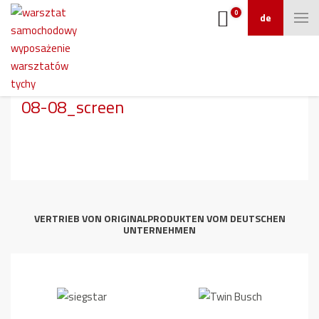
0
de
1-Saeulen-
Hebebuehne_ATH_1.25M2_DI_612009_
08-08_screen
VERTRIEB VON ORIGINALPRODUKTEN VOM DEUTSCHEN
UNTERNEHMEN