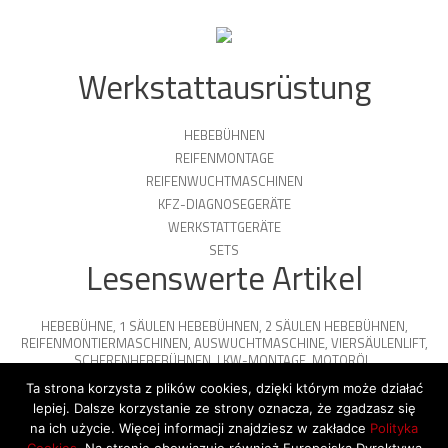
Werkstattausrüstung
HEBEBÜHNEN
REIFENMONTAGE
REIFENWUCHTMASCHINEN
KFZ-DIAGNOSEGERÄTE
WERKSTATTGERÄTE
SETS
Lesenswerte Artikel
HEBEBÜHNE
,
1 SÄULEN HEBEBÜHNEN
,
2 SÄULEN HEBEBÜHNEN
,
REIFENMONTIERMASCHINEN
,
AUSWUCHTMASCHINE
,
VIERSÄULENLIFT
,
SCHERENHEBEBÜHNEN
,
LKW-MONTAGE
,
MOTORÖL
,
PARKPLATTFORMEN
Ta strona korzysta z plików cookies, dzięki którym może działać
lepiej. Dalsze korzystanie ze strony oznacza, że zgadzasz się
na ich użycie. Więcej informacji znajdziesz w zakładce
Polityka