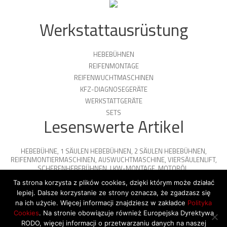
Werkstattausrüstung
HEBEBÜHNEN
REIFENMONTAGE
REIFENWUCHTMASCHINEN
KFZ-DIAGNOSEGERÄTE
WERKSTATTGERÄTE
SETS
Lesenswerte Artikel
HEBEBÜHNE
,
1 SÄULEN HEBEBÜHNEN
,
2 SÄULEN HEBEBÜHNEN
,
REIFENMONTIERMASCHINEN
,
AUSWUCHTMASCHINE
,
VIERSÄULENLIFT
,
SCHERENHEBEBÜHNEN
,
LKW-MONTAGE
,
MOTORÖL
,
PARKPLATTFORMEN
Ta strona korzysta z plików cookies, dzięki którym może działać
lepiej. Dalsze korzystanie ze strony oznacza, że zgadzasz się
na ich użycie. Więcej informacji znajdziesz w zakładce
Polityka
Cookies
. Na stronie obowiązuje również Europejska Dyrektywa
© 2026 Copyright by SiegStar. All rights
RODO, więcej informacji o przetwarzaniu danych na naszej