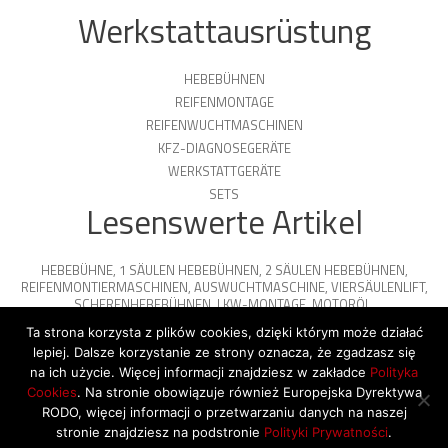
Werkstattausrüstung
HEBEBÜHNEN
REIFENMONTAGE
REIFENWUCHTMASCHINEN
KFZ-DIAGNOSEGERÄTE
WERKSTATTGERÄTE
SETS
Lesenswerte Artikel
HEBEBÜHNE
,
1 SÄULEN HEBEBÜHNEN
,
2 SÄULEN HEBEBÜHNEN
,
REIFENMONTIERMASCHINEN
,
AUSWUCHTMASCHINE
,
VIERSÄULENLIFT
,
SCHERENHEBEBÜHNEN
,
LKW-MONTAGE
,
MOTORÖL
,
PARKPLATTFORMEN
Ta strona korzysta z plików cookies, dzięki którym może działać
lepiej. Dalsze korzystanie ze strony oznacza, że zgadzasz się
na ich użycie. Więcej informacji znajdziesz w zakładce
Polityka
Cookies
. Na stronie obowiązuje również Europejska Dyrektywa
© 2026 Copyright by SiegStar. All rights
RODO, więcej informacji o przetwarzaniu danych na naszej
reserved
Regulamin
Shipping
stronie znajdziesz na podstronie
Polityki Prywatności
.