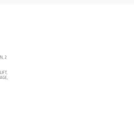
EN
,
2
LIFT
,
AGE
,