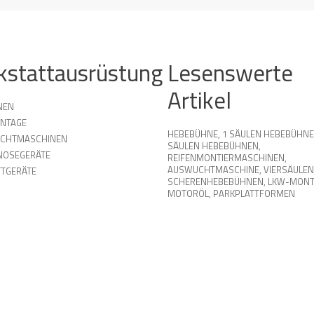
kstattausrüstung
Lesenswerte
Artikel
NEN
NTAGE
HEBEBÜHNE
,
1 SÄULEN HEBEBÜHN
UCHTMASCHINEN
SÄULEN HEBEBÜHNEN
,
NOSEGERÄTE
REIFENMONTIERMASCHINEN
,
AUSWUCHTMASCHINE
,
VIERSÄULEN
TGERÄTE
SCHERENHEBEBÜHNEN
,
LKW-MONT
MOTORÖL
,
PARKPLATTFORMEN