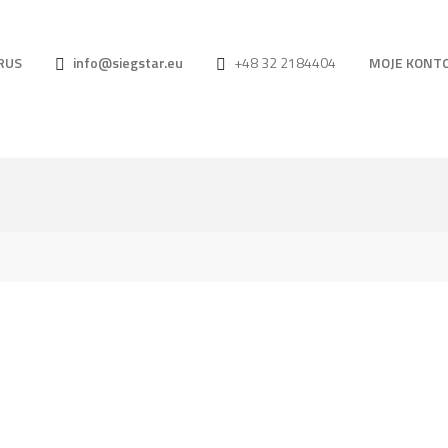
RUS
info@siegstar.eu
+48 32 2184404
MOJE KONT