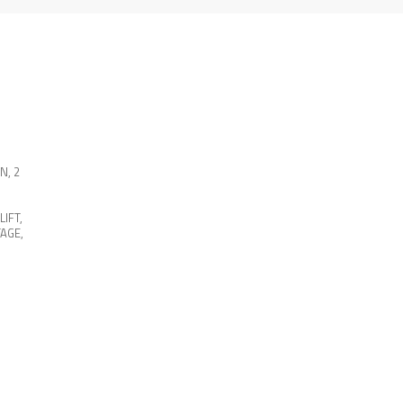
EN
,
2
LIFT
,
AGE
,