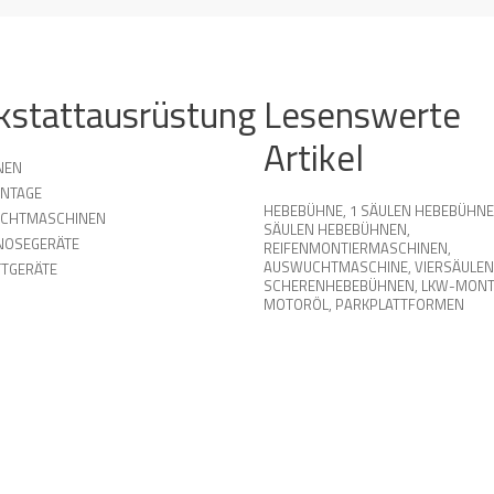
kstattausrüstung
Lesenswerte
Artikel
NEN
NTAGE
HEBEBÜHNE
,
1 SÄULEN HEBEBÜHN
UCHTMASCHINEN
SÄULEN HEBEBÜHNEN
,
NOSEGERÄTE
REIFENMONTIERMASCHINEN
,
AUSWUCHTMASCHINE
,
VIERSÄULEN
TGERÄTE
SCHERENHEBEBÜHNEN
,
LKW-MONT
MOTORÖL
,
PARKPLATTFORMEN