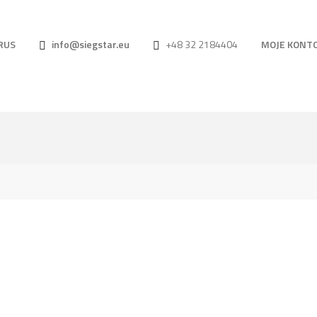
RUS
info@siegstar.eu
+48 32 2184404
MOJE KONT