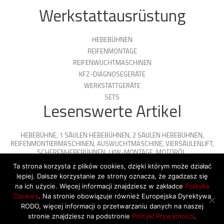
Werkstattausrüstung
HEBEBÜHNEN
REIFENMONTAGE
REIFENWUCHTMASCHINEN
KFZ-DIAGNOSEGERÄTE
WERKSTATTGERÄTE
SETS
Lesenswerte Artikel
HEBEBÜHNE
,
1 SÄULEN HEBEBÜHNEN
,
2 SÄULEN HEBEBÜHNEN
,
REIFENMONTIERMASCHINEN
,
AUSWUCHTMASCHINE
,
VIERSÄULENLIFT
,
SCHERENHEBEBÜHNEN
,
LKW-MONTAGE
,
MOTORÖL
,
PARKPLATTFORMEN
Ta strona korzysta z plików cookies, dzięki którym może działać
lepiej. Dalsze korzystanie ze strony oznacza, że zgadzasz się
na ich użycie. Więcej informacji znajdziesz w zakładce
Polityka
Cookies
. Na stronie obowiązuje również Europejska Dyrektywa
© 2026 Copyright by SiegStar. All rights
RODO, więcej informacji o przetwarzaniu danych na naszej
reserved
Regulamin
Shipping
stronie znajdziesz na podstronie
Polityki Prywatności
.