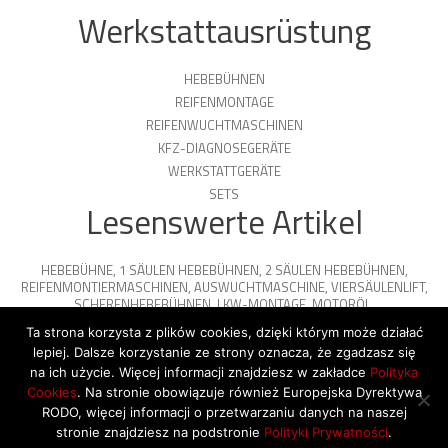
Werkstattausrüstung
HEBEBÜHNEN
REIFENMONTAGE
REIFENWUCHTMASCHINEN
KFZ-DIAGNOSEGERÄTE
WERKSTATTGERÄTE
SETS
Lesenswerte Artikel
HEBEBÜHNE
,
1 SÄULEN HEBEBÜHNEN
,
2 SÄULEN HEBEBÜHNEN
,
REIFENMONTIERMASCHINEN
,
AUSWUCHTMASCHINE
,
VIERSÄULENLIFT
,
SCHERENHEBEBÜHNEN
,
LKW-MONTAGE
,
MOTORÖL
,
PARKPLATTFORMEN
Ta strona korzysta z plików cookies, dzięki którym może działać
lepiej. Dalsze korzystanie ze strony oznacza, że zgadzasz się
na ich użycie. Więcej informacji znajdziesz w zakładce
Polityka
Cookies
. Na stronie obowiązuje również Europejska Dyrektywa
© 2026 Copyright by SiegStar. All rights
RODO, więcej informacji o przetwarzaniu danych na naszej
reserved
Regulamin
Shipping
stronie znajdziesz na podstronie
Polityki Prywatności
.