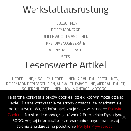
Werkstattausrüstung
HEBEBÜHNEN
REIFENMONTAGE
REIFENWUCHTMASCHINEN
KFZ-DIAGNOSEGERÄTE
WERKSTATTGERÄTE
SETS
Lesenswerte Artikel
HEBEBÜHNE
,
1 SÄULEN HEBEBÜHNEN
,
2 SÄULEN HEBEBÜHNEN
,
REIFENMONTIERMASCHINEN
,
AUSWUCHTMASCHINE
,
VIERSÄULENLIFT
,
SCHERENHEBEBÜHNEN
,
LKW-MONTAGE
,
MOTORÖL
,
PARKPLATTFORMEN
Ta strona korzysta z plików cookies, dzięki którym może działać
lepiej. Dalsze korzystanie ze strony oznacza, że zgadzasz się
na ich użycie. Więcej informacji znajdziesz w zakładce
Polityka
Cookies
. Na stronie obowiązuje również Europejska Dyrektywa
© 2026 Copyright by SiegStar. All rights
RODO, więcej informacji o przetwarzaniu danych na naszej
reserved
Regulamin
Shipping
stronie znajdziesz na podstronie
Polityki Prywatności
.