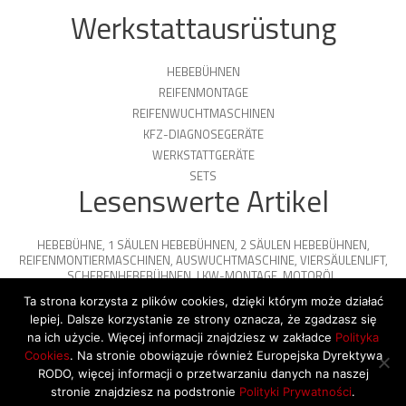
Werkstattausrüstung
HEBEBÜHNEN
REIFENMONTAGE
REIFENWUCHTMASCHINEN
KFZ-DIAGNOSEGERÄTE
WERKSTATTGERÄTE
SETS
Lesenswerte Artikel
HEBEBÜHNE
,
1 SÄULEN HEBEBÜHNEN
,
2 SÄULEN HEBEBÜHNEN
,
REIFENMONTIERMASCHINEN
,
AUSWUCHTMASCHINE
,
VIERSÄULENLIFT
,
SCHERENHEBEBÜHNEN
,
LKW-MONTAGE
,
MOTORÖL
,
PARKPLATTFORMEN
Ta strona korzysta z plików cookies, dzięki którym może działać
lepiej. Dalsze korzystanie ze strony oznacza, że zgadzasz się
na ich użycie. Więcej informacji znajdziesz w zakładce
Polityka
Cookies
. Na stronie obowiązuje również Europejska Dyrektywa
© 2026 Copyright by SiegStar. All rights
RODO, więcej informacji o przetwarzaniu danych na naszej
reserved
Regulamin
Shipping
stronie znajdziesz na podstronie
Polityki Prywatności
.