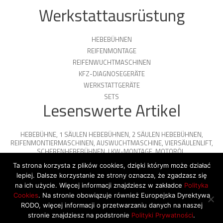
Werkstattausrüstung
HEBEBÜHNEN
REIFENMONTAGE
REIFENWUCHTMASCHINEN
KFZ-DIAGNOSEGERÄTE
WERKSTATTGERÄTE
SETS
Lesenswerte Artikel
HEBEBÜHNE
,
1 SÄULEN HEBEBÜHNEN
,
2 SÄULEN HEBEBÜHNEN
,
REIFENMONTIERMASCHINEN
,
AUSWUCHTMASCHINE
,
VIERSÄULENLIFT
,
SCHERENHEBEBÜHNEN
,
LKW-MONTAGE
,
MOTORÖL
,
PARKPLATTFORMEN
Ta strona korzysta z plików cookies, dzięki którym może działać
lepiej. Dalsze korzystanie ze strony oznacza, że zgadzasz się
na ich użycie. Więcej informacji znajdziesz w zakładce
Polityka
Cookies
. Na stronie obowiązuje również Europejska Dyrektywa
© 2026 Copyright by SiegStar. All rights
RODO, więcej informacji o przetwarzaniu danych na naszej
reserved
Regulamin
Shipping
stronie znajdziesz na podstronie
Polityki Prywatności
.