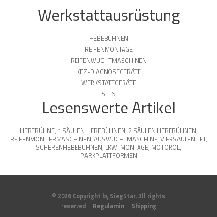
Werkstattausrüstung
HEBEBÜHNEN
REIFENMONTAGE
REIFENWUCHTMASCHINEN
KFZ-DIAGNOSEGERÄTE
WERKSTATTGERÄTE
SETS
Lesenswerte Artikel
HEBEBÜHNE
,
1 SÄULEN HEBEBÜHNEN
,
2 SÄULEN HEBEBÜHNEN
,
REIFENMONTIERMASCHINEN
,
AUSWUCHTMASCHINE
,
VIERSÄULENLIFT
,
SCHERENHEBEBÜHNEN
,
LKW-MONTAGE
,
MOTORÖL
,
PARKPLATTFORMEN
© 2026 Copyright by SiegStar. All rights
reserved
Regulamin
Shipping