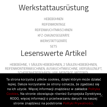
Werkstattausrüstung
HEBEBÜHNEN
REIFENMONTAGE
REIFENWUCHTMASCHINEN
KFZ-DIAGNOSEGERÄTE
WERKSTATTGERÄTE
SETS
Lesenswerte Artikel
HEBEBÜHNE
,
1 SÄULEN HEBEBÜHNEN
,
2 SÄULEN HEBEBÜHNEN
,
REIFENMONTIERMASCHINEN
,
AUSWUCHTMASCHINE
,
VIERSÄULENLIFT
,
SCHERENHEBEBÜHNEN
,
LKW-MONTAGE
,
MOTORÖL
,
PARKPLATTFORMEN
Ta strona korzysta z plików cookies, dzięki którym może działać
lepiej. Dalsze korzystanie ze strony oznacza, że zgadzasz się
na ich użycie. Więcej informacji znajdziesz w zakładce
Polityka
Cookies
. Na stronie obowiązuje również Europejska Dyrektywa
© 2026 Copyright by SiegStar. All rights
RODO, więcej informacji o przetwarzaniu danych na naszej
reserved
Regulamin
Shipping
stronie znajdziesz na podstronie
Polityki Prywatności
.