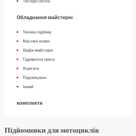
Тестери світла
Обладнання майстерні
Техніка підйому
Масляні зливи
Шафи майстерні
Гідравлічні преси
Агрегати
Подовжувачі
Інший
комплекти
Підйомники для мотоциклів