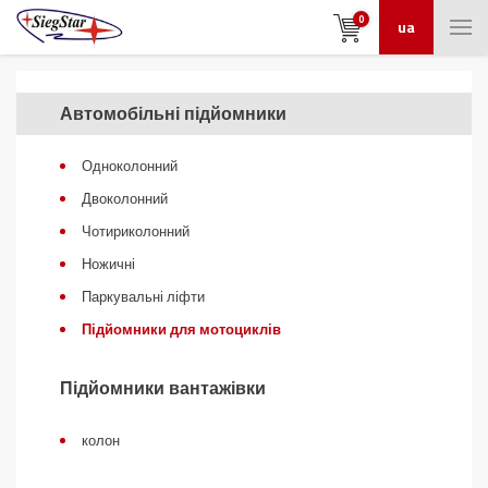
0
ua
Автомобільні підйомники
Одноколонний
Двоколонний
Чотириколонний
Ножичні
Паркувальні ліфти
Підйомники для мотоциклів
Підйомники вантажівки
колон