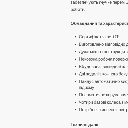
забезпечують гнучке переміщ
роботи.
Обладнання та характерис
Сертифікат якості CE
Виготовлено відповідно 
Дуже міцна конструкція 
Нековзна робоча поверх
Вбудована (відкидна) пл
Дві педалі з кожного бок
Пандус автоматично вису
підйому
Пневматичне керування 
Чотири базові колеса з 
Потрібне стиснене повітр
Технічні дані: