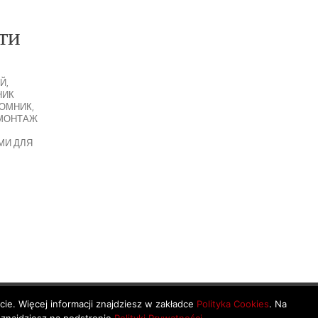
ти
Й
,
НИК
ЙОМНИК
,
МОНТАЖ
МИ ДЛЯ
ycie. Więcej informacji znajdziesz w zakładce
Polityka Cookies
. Na