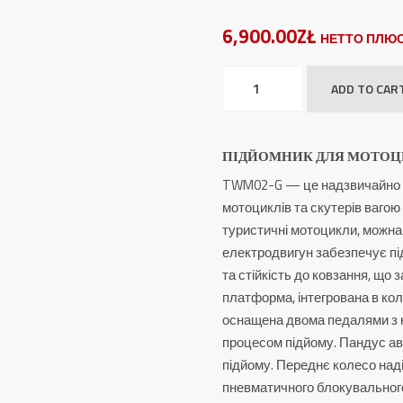
6,900.00ZŁ
НЕТТО ПЛЮС
Підйомник
ADD TO CAR
для
мотоциклів
TW
ПІДЙОМНИК ДЛЯ МОТОЦИ
M-
TWM02-G — це надзвичайно м
02-
мотоциклів та скутерів вагою 
G
туристичні мотоцикли, можна
quantity
електродвигун забезпечує пі
та стійкість до ковзання, що
платформа, інтегрована в ко
оснащена двома педалями з к
процесом підйому. Пандус ав
підйому. Переднє колесо над
пневматичного блокувального