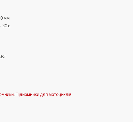
00 мм
 30 с.
кВт
йомники
,
Підйомники для мотоциклів