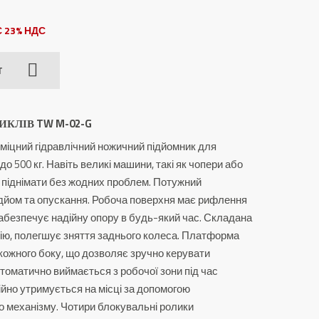
 23% НДС
T
КЛІВ TW M-02-G
іцний гідравлічний ножичний підйомник для
до 500 кг. Навіть великі машини, такі як чопери або
 піднімати без жодних проблем. Потужний
дйом та опускання. Робоча поверхня має рифлення
 забезпечує надійну опору в будь-який час. Складана
лію, полегшує зняття заднього колеса. Платформа
ожного боку, що дозволяє зручно керувати
томатично виймається з робочої зони під час
ійно утримується на місці за допомогою
 механізму. Чотири блокувальні ролики