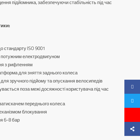
ення підйомника, забезпечуючи стабільність під час
тики:
до стандарту ISO 9001
з потужним електродвигуном
ня з рифленням
атформа для зняття заднього колеса
у для зручного підйому та опускання велосипедів
вається поза межі досяжності користувача під час
затискачем переднього колеса
механізмом блокування
я 6-8 бар