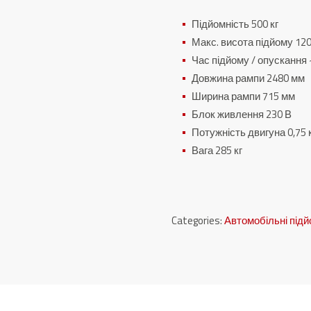
Підйомність 500 кг
Макс.
висота підйому 12
Час підйому / опускання ~
Довжина рампи 2480 мм
Ширина рампи 715 мм
Блок живлення 230 В
Потужність двигуна 0,75 
Вага 285 кг
Categories:
Автомобільні під