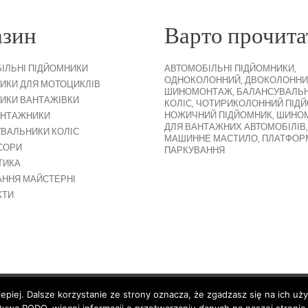
азин
Варто прочита
ІЛЬНІ ПІДЙОМНИКИ
АВТОМОБІЛЬНІ ПІДЙОМНИКИ
,
ОДНОКОЛОННИЙ
,
ДВОКОЛОННИ
ИКИ ДЛЯ МОТОЦИКЛІВ
ШИНОМОНТАЖ
,
БАЛАНСУВАЛЬ
ИКИ ВАНТАЖІВКИ
КОЛІС
,
ЧОТИРИКОЛОННИЙ ПІД
НОЖИЧНИЙ ПІДЙОМНИК
,
ШИНО
НТАЖНИКИ
ДЛЯ ВАНТАЖНИХ АВТОМОБІЛІВ
,
ВАЛЬНИКИ КОЛІС
МАШИННЕ МАСТИЛО
,
ПЛАТФОР
СОРИ
ПАРКУВАННЯ
ТИКА
ННЯ МАЙСТЕРНІ
КТИ
lepiej. Dalsze korzystanie ze strony oznacza, że zgadzasz się na ich uż
n
Shipping