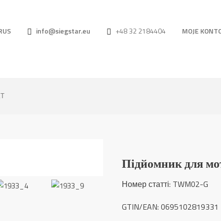
RUS
info@siegstar.eu
+48 32 2184404
MOJE KONT
КТ
Підйомник для мо
Номер статті: TWM02-G
GTIN/EAN: 0695102819331