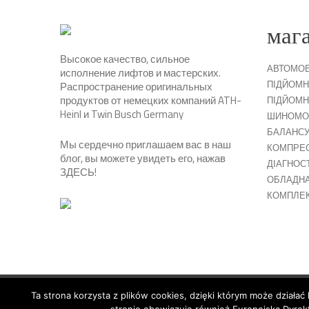
маг
Высокое качество, сильное
АВТОМОБ
исполнение лифтов и мастерских.
ПІДЙОМН
Распространение оригинальных
продуктов от немецких компаний ATH-
ПІДЙОМН
Heinl и Twin Busch Germany
ШИНОМО
БАЛАНСУ
Мы сердечно приглашаем вас в наш
КОМПРЕ
блог, вы можете увидеть его, нажав
ДІАГНОС
ЗДЕСЬ
!
ОБЛАДНА
КОМПЛЕ
Ta strona korzysta z plików cookies, dzięki którym może działać 
© 2026 Copyright by SiegStar. All rights reserved
Regulami