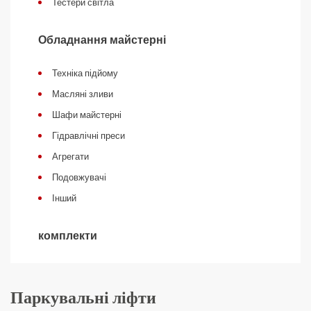
Тестери світла
Обладнання майстерні
Техніка підйому
Масляні зливи
Шафи майстерні
Гідравлічні преси
Агрегати
Подовжувачі
Інший
комплекти
Паркувальні ліфти