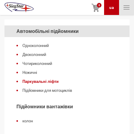
0
ua
Автомобільні підйомники
Одноколонний
Двоколонний
Чотириколонний
Ножичні
Паркувальні ліфти
Підйомники для мотоциклів
Підйомники вантажівки
колон