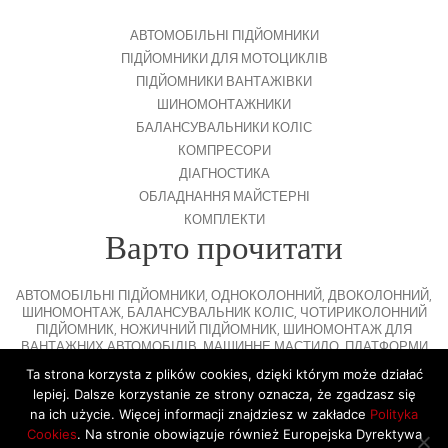
АВТОМОБІЛЬНІ ПІДЙОМНИКИ
ПІДЙОМНИКИ ДЛЯ МОТОЦИКЛІВ
ПІДЙОМНИКИ ВАНТАЖІВКИ
ШИНОМОНТАЖНИКИ
БАЛАНСУВАЛЬНИКИ КОЛІС
КОМПРЕСОРИ
ДІАГНОСТИКА
ОБЛАДНАННЯ МАЙСТЕРНІ
КОМПЛЕКТИ
Варто прочитати
АВТОМОБІЛЬНІ ПІДЙОМНИКИ
,
ОДНОКОЛОННИЙ
,
ДВОКОЛОННИЙ
,
ШИНОМОНТАЖ
,
БАЛАНСУВАЛЬНИК КОЛІС
,
ЧОТИРИКОЛОННИЙ
ПІДЙОМНИК
,
НОЖИЧНИЙ ПІДЙОМНИК
,
ШИНОМОНТАЖ ДЛЯ
ВАНТАЖНИХ АВТОМОБІЛІВ
,
МАШИННЕ МАСТИЛО
,
ПЛАТФОРМИ
ДЛЯ ПАРКУВАННЯ
Ta strona korzysta z plików cookies, dzięki którym może działać
lepiej. Dalsze korzystanie ze strony oznacza, że zgadzasz się
na ich użycie. Więcej informacji znajdziesz w zakładce
Polityka
Cookies
. Na stronie obowiązuje również Europejska Dyrektywa
© 2026 Copyright by SiegStar. All rights