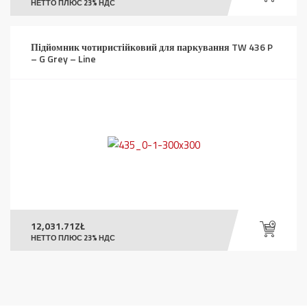
НЕТТО ПЛЮС 23% НДС
Підйомник чотиристійковий для паркування TW 436 P
– G Grey – Line
12,031.71
ZŁ
НЕТТО ПЛЮС 23% НДС