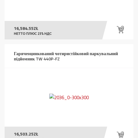
16,584.55
ZŁ
НЕТТО ПЛЮС 23% НДС
Гарячеоцинкований чотиристійковий паркувальний
підйомник TW 440P-FZ
16,503.25
ZŁ