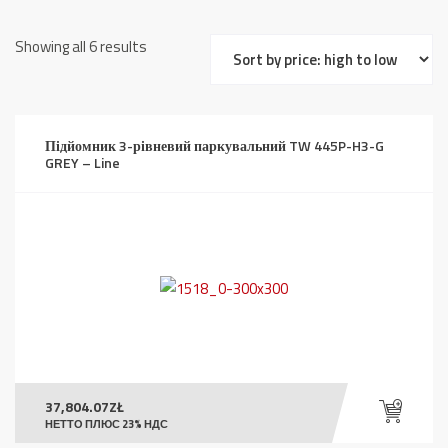
Sorted
Showing all 6 results
by
price:
high
to
Підйомник 3-рівневий паркувальний TW 445P-H3-G
GREY – Line
low
37,804.07
ZŁ
НЕТТО ПЛЮС 23% НДС