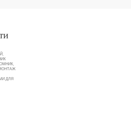
ти
Й
,
НИК
ЙОМНИК
,
МОНТАЖ
МИ ДЛЯ