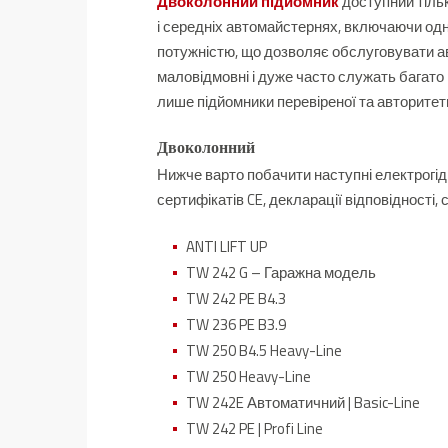
Двоколонний підйомник
доступний тільк
і середніх автомайстернях, включаючи од
потужністю, що дозволяє обслуговувати авт
маловідмовні і дуже часто служать багато 
лише підйомники перевіреної та авторитет
Двоколонний
Нижче варто побачити наступні електрогід
сертифікатів CE, декларації відповідності,
ANTI LIFT UP
TW 242 G – Гаражна модель
TW 242 PE B4.3
TW 236 PE B3.9
TW 250 B4.5 Heavy-Line
TW 250 Heavy-Line
TW 242E
Автоматичний
| Basic-Line
TW 242 PE | Profi Line