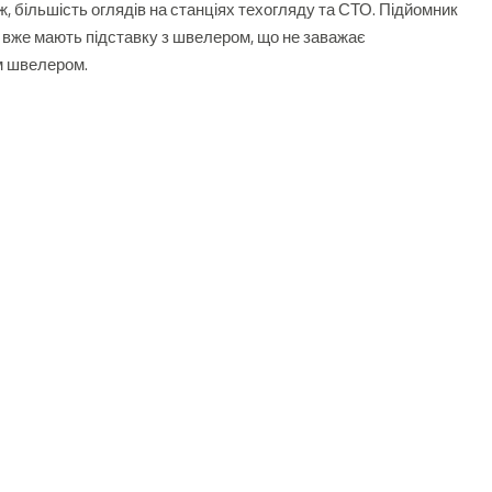
 більшість оглядів на станціях техогляду та СТО.
Підйомник
 вже мають підставку з швелером, що не заважає
м швелером.