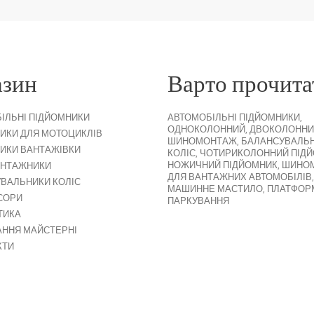
азин
Варто прочита
ІЛЬНІ ПІДЙОМНИКИ
АВТОМОБІЛЬНІ ПІДЙОМНИКИ
,
ОДНОКОЛОННИЙ
,
ДВОКОЛОННИ
ИКИ ДЛЯ МОТОЦИКЛІВ
ШИНОМОНТАЖ
,
БАЛАНСУВАЛЬ
ИКИ ВАНТАЖІВКИ
КОЛІС
,
ЧОТИРИКОЛОННИЙ ПІД
НОЖИЧНИЙ ПІДЙОМНИК
,
ШИНО
НТАЖНИКИ
ДЛЯ ВАНТАЖНИХ АВТОМОБІЛІВ
,
ВАЛЬНИКИ КОЛІС
МАШИННЕ МАСТИЛО
,
ПЛАТФОР
СОРИ
ПАРКУВАННЯ
ТИКА
ННЯ МАЙСТЕРНІ
КТИ