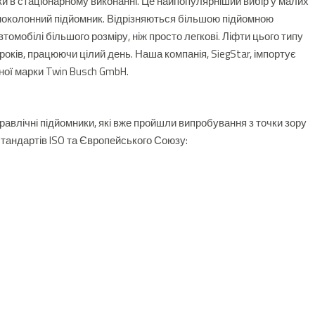
и в стаціонарному виконанні.
Це найпопулярніший вибір у малих
ноколонний підйомник.
Відрізняються більшою підйомною
омобілі більшого розміру, ніж просто легкові.
Ліфти цього типу
років, працюючи цілий день.
Наша компанія, SiegStar, імпортує
ної марки Twin Busch GmbH.
равлічні підйомники, які вже пройшли випробування з точки зору
 стандартів ISO та Європейського Союзу: