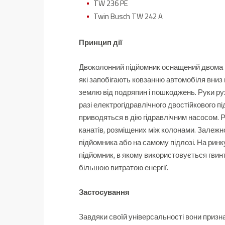
TW 236 PE
Twin Busch TW 242 A
Принцип дії
Двоколонний підйомник оснащений двома п
які запобігають ковзанню автомобіля вниз
землю від подряпин і пошкоджень.
Руки ру
разі електрогідравлічного двостійкового 
приводяться в дію гідравлічним насосом.
Р
канатів, розміщених між колонами.
Залежно
підйомника або на самому підлозі.
На ринк
підйомник, в якому використовується гвин
більшою витратою енергії.
Застосування
Завдяки своїй універсальності вони призна