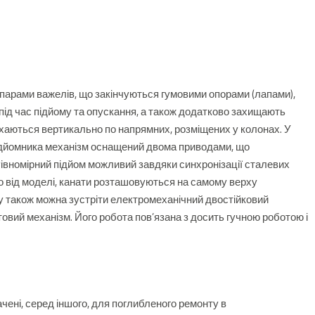
арами важелів, що закінчуються гумовими опорами (лапами),
 під час підйому та опускання, а також додатково захищають
хаються вертикально по напрямних, розміщених у колонах.
У
підйомника механізм оснащений двома приводами, що
івномірний підйом можливий завдяки синхронізації сталевих
 від моделі, канати розташовуються на самому верху
у також можна зустріти електромеханічний двостійковий
товий механізм.
Його робота пов’язана з досить гучною роботою і
чені, серед іншого,
для поглибленого ремонту в