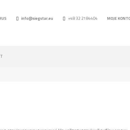
RUS
info@siegstar.eu
+48 32 2184404
MOJE KONT
КТ