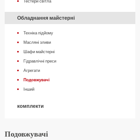
Тестери світла
Обладнання майстерні
Техніка підйому
Масляні зливи
Шафи майстерні
Гідравлічні преси
Агрегати
Подовжувачі
Інший
комплекти
Подовжувачі