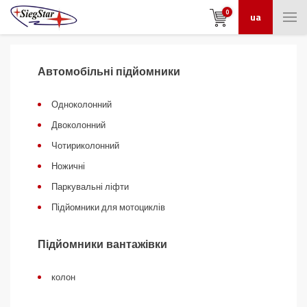
0
ua
Автомобільні підйомники
Одноколонний
Двоколонний
Чотириколонний
Ножичні
Паркувальні ліфти
Підйомники для мотоциклів
Підйомники вантажівки
колон