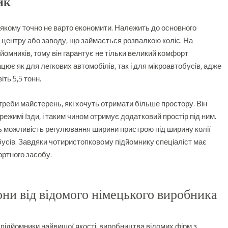
ик
 якому точно не варто економити.
Належить до основного
 центру або заводу, що займається розвалкою коліс.
На
дйомників, тому він гарантує не тільки великий комфорт
цює як для легкових автомобілів, так і для мікроавтобусів, адже
ть 5,5 тонн.
треби майстерень, які хочуть отримати більше простору. Він
 режимі їзди, і таким чином отримує додатковий простір під ним.
 можливість регулювання ширини пристрою під ширину колії
обусів. Завдяки чотиристопковому підйомнику спеціаліст має
ртного засобу.
ни від відомого німецького виробника
 підйомники найвищої якості, виробництва відомих фірм з