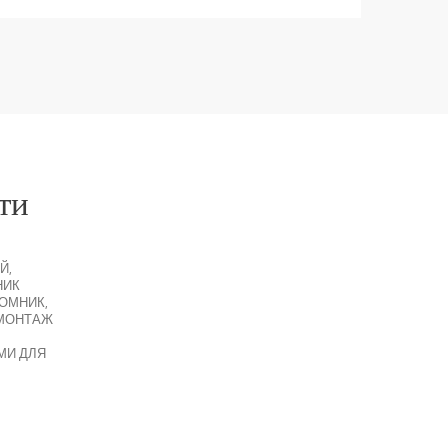
ти
Й
,
НИК
ЙОМНИК
,
МОНТАЖ
МИ ДЛЯ