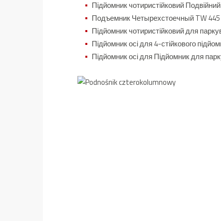
Підйомник чотиристійковий Подвійни
Подъемник Четырехстоечный TW 445 
Підйомник чотиристійковий для парку
Підйомник осі для 4-стійкового підйо
Підйомник осі для Підйомник для пар