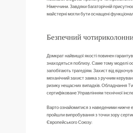
Німеччини. Завдяки багаторічній присутнос
майстерні могли бути оснащені функціона
Безпечний чотириколонн
Домкрат найвищої якості повинен гарантуват
знаходяться поблизу. Саме тому моделі о
запобігають трагедіям. Захист від відкочу
механічний захист замка з ручним керува
ризику нещасних випадків. Обладнання Twin
сертифіковане Управлінням технічної інспе
Варто ознайомитися з наведеними нижче е
пройшли випробування з точки зору сертифік
Європейського Союзу: