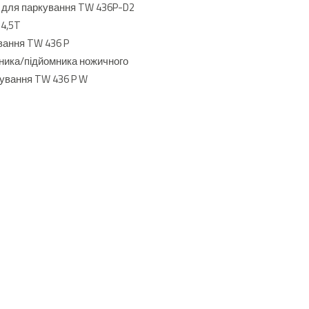
й для паркування TW 436P-D2
4,5T
вання TW 436 P
мника/підйомника ножичного
кування TW 436 P W