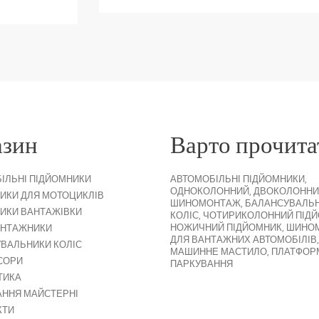
азин
Варто прочита
ІЛЬНІ ПІДЙОМНИКИ
АВТОМОБІЛЬНІ ПІДЙОМНИКИ
,
ОДНОКОЛОННИЙ
,
ДВОКОЛОННИ
ИКИ ДЛЯ МОТОЦИКЛІВ
ШИНОМОНТАЖ
,
БАЛАНСУВАЛЬ
ИКИ ВАНТАЖІВКИ
КОЛІС
,
ЧОТИРИКОЛОННИЙ ПІД
НОЖИЧНИЙ ПІДЙОМНИК
,
ШИНО
НТАЖНИКИ
ДЛЯ ВАНТАЖНИХ АВТОМОБІЛІВ
,
ВАЛЬНИКИ КОЛІС
МАШИННЕ МАСТИЛО
,
ПЛАТФОР
СОРИ
ПАРКУВАННЯ
ТИКА
ННЯ МАЙСТЕРНІ
КТИ