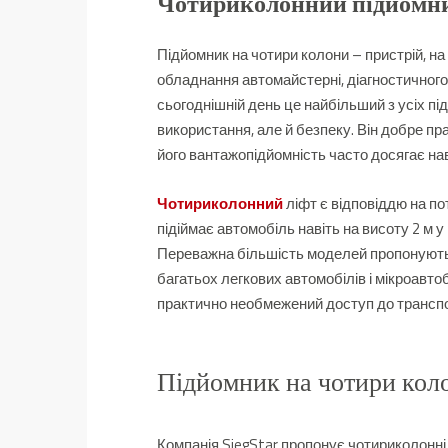
Чотириколонний підйомн
Підйомник на чотири колони – пристрій, на
обладнання автомайстерні, діагностичного
сьогоднішній день це найбільший з усіх пі
використання, але й безпеку.
Він добре пра
його вантажопідйомність часто досягає наві
Чотириколонний
ліфт є відповіддю на по
підіймає автомобіль навіть на висоту 2 м у
Переважна більшість моделей пропонують
багатьох легкових автомобілів і мікроавт
практично необмежений доступ до транспо
Підйомник на чотири коло
Компанія SiegStar пропонує чотириколонні