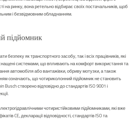
ті на ринку, вона ретельно відбирає своїх постачальників, щоб
льним і безвідмовним обладнанням.
ий підйомник
и безпеку як транспортного засобу, так і всіх працівників, які
снащені системами, що впливають на комфорт використання та
вання автомобіля або вантажівки, обриву мотузки, а також
нням означають, що чотириколонний підйомник не становить
 Busch створено відповідно до стандартів ISO 9001 і
кції.
лектрогідравлічними чотиристійковими підйомниками, які вже
атів CE, декларації відповідності, стандартів ISO та