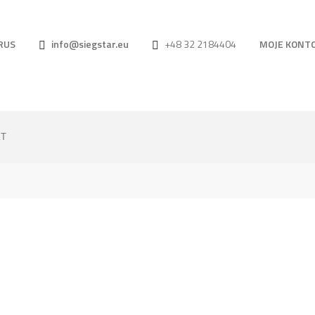
RUS
info@siegstar.eu
+48 32 2184404
MOJE KONT
КТ