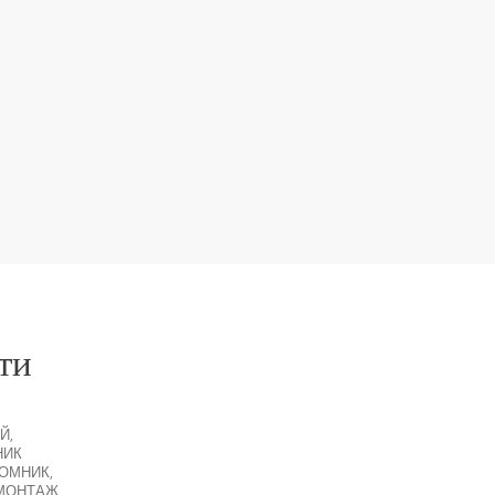
ти
Й
,
НИК
ЙОМНИК
,
МОНТАЖ