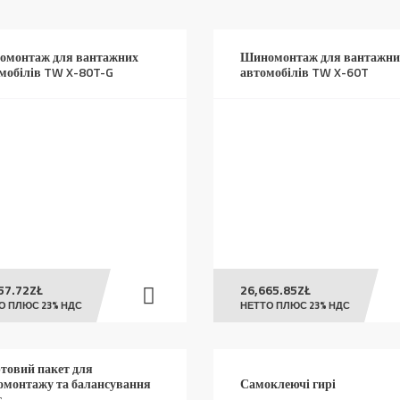
high
to
монтаж для вантажних
Шиномонтаж для вантажни
low
мобілів TW X-80T-G
автомобілів TW X-60T
57.72
ZŁ
26,665.85
ZŁ
О ПЛЮС 23% НДС
НЕТТО ПЛЮС 23% НДС
товий пакет для
монтажу та балансування
Самоклеючі гирі
с