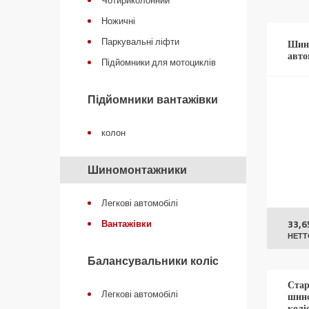
Чотириколонний
Ножичні
Паркувальні ліфти
Шино
авто
Підйомники для мотоциклів
Підйомники вантажівки
колон
Шиномонтажники
Легкові автомобілі
33,6
Вантажівки
НЕТТ
Балансувальники коліс
Стар
Легкові автомобілі
шино
колі