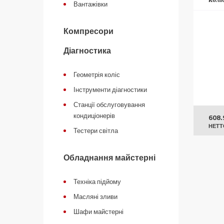
Вантажівки
Компресори
Діагностика
Геометрія коліс
Інструменти діагностики
Станції обслуговування
кондиціонерів
608.
НЕТТ
Тестери світла
Обладнання майстерні
Техніка підйому
Масляні зливи
Шафи майстерні