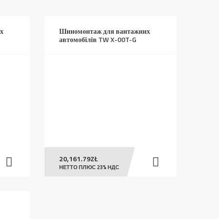
х
Шиномонтаж для вантажних
автомобілів TW X-00T-G
20,161.79
ZŁ
НЕТТО ПЛЮС 23% НДС