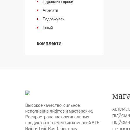
Гідравлічні преси
Агрегати
Подовжувачі
Інший
комплекти
маг
Высокое качество, сильное
АВТОМОБ
исполнение лифтов и мастерских.
ПІДЙОМН
Распространение оригинальных
продуктов от немецких компаний ATH-
ПІДЙОМН
Heinl и Twin Busch Germany
ШИНОМО