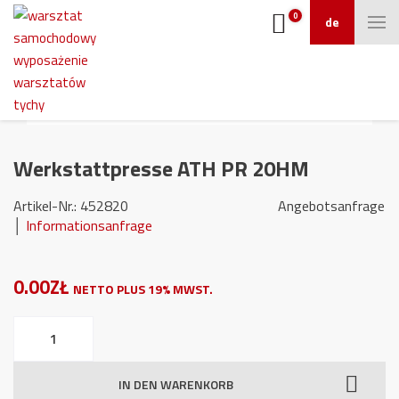
0
de
Werkstattpresse ATH PR 20HM
Artikel-Nr.: 452820 Angebotsanfrage
│
Informationsanfrage
0.00ZŁ
NETTO PLUS 19% MWST.
Werkstattpresse
ATH
PR
IN DEN WARENKORB
20HM