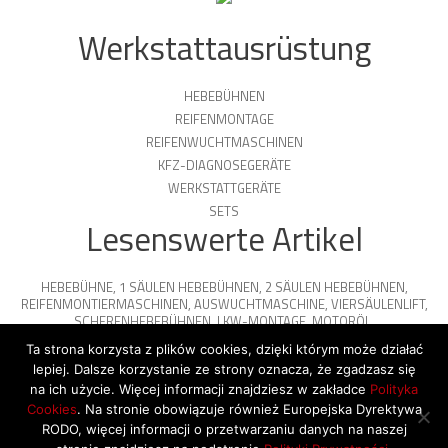
Werkstattausrüstung
HEBEBÜHNEN
REIFENMONTAGE
REIFENWUCHTMASCHINEN
KFZ-DIAGNOSEGERÄTE
WERKSTATTGERÄTE
SETS
Lesenswerte Artikel
HEBEBÜHNE
,
1 SÄULEN HEBEBÜHNEN
,
2 SÄULEN HEBEBÜHNEN
,
REIFENMONTIERMASCHINEN
,
AUSWUCHTMASCHINE
,
VIERSÄULENLIFT
,
SCHERENHEBEBÜHNEN
,
LKW-MONTAGE
,
MOTORÖL
,
PARKPLATTFORMEN
Ta strona korzysta z plików cookies, dzięki którym może działać
lepiej. Dalsze korzystanie ze strony oznacza, że zgadzasz się
na ich użycie. Więcej informacji znajdziesz w zakładce
Polityka
Cookies
. Na stronie obowiązuje również Europejska Dyrektywa
© 2026 Copyright by SiegStar. All rights
RODO, więcej informacji o przetwarzaniu danych na naszej
reserved
Regulamin
Shipping