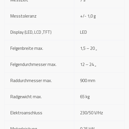
Messtoleranz
+/- 1,0 g
Display (LED, LCD ,TFT)
LED
Felgenbreite max.
1,5 – 20 „
Felgendurchmesser max.
12 – 24 „
Raddurchmesser max.
900 mm
Radgewicht max.
65 kg
Elektroanschluss
230/50 V/Hz
Motorleistung
0,25 kW