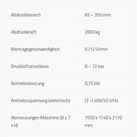
Abdrückbereich
83 – 350 mm
Abdrückkraft
2800 kg
Montagegeschwindigkeit
6 /12 U/min
Druckluftanschluss
8 – 12 bar
Antriebsleistung
0,75 kW
Antriebsspannung (elektrisch)
(3 ~) 400/50 V/Hz
Abmessungen Maschine (B x T
1550 x 1740 x 2170
x H)
mm