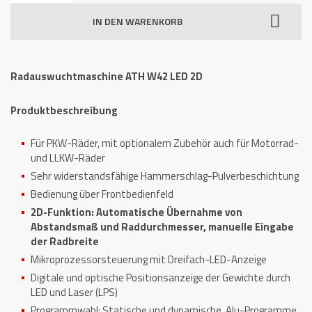
ATH
IN DEN WARENKORB
W42
und
Reifenmontiermaschine
Radauswuchtmaschine ATH W42 LED 2D
ATH
M72
Produktbeschreibung
Menge
Für PKW-Räder, mit optionalem Zubehör auch für Motorrad-
und LLKW-Räder
Sehr widerstandsfähige Hammerschlag-Pulverbeschichtung
Bedienung über Frontbedienfeld
2D-Funktion: Automatische Übernahme von
Abstandsmaß und Raddurchmesser, manuelle Eingabe
der Radbreite
Mikroprozessorsteuerung mit Dreifach-LED-Anzeige
Digitale und optische Positionsanzeige der Gewichte durch
LED und Laser (LPS)
Programmwahl: Statische und dynamische, Alu-Programme,