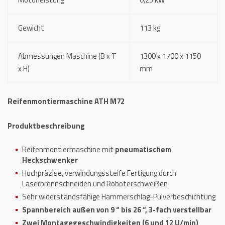
Gewicht
113 kg
Abmessungen Maschine (B x T
1300 x 1700 x 1150
x H)
mm
Reifenmontiermaschine ATH M72
Produktbeschreibung
Reifenmontiermaschine mit
pneumatischem
Heckschwenker
Hochpräzise, verwindungssteife Fertigung durch
Laserbrennschneiden und Roboterschweißen
Sehr widerstandsfähige Hammerschlag-Pulverbeschichtung
Spannbereich außen von 9 “ bis 26 “, 3-fach verstellbar
Zwei Montagegeschwindigkeiten (6 und 12 U/min)