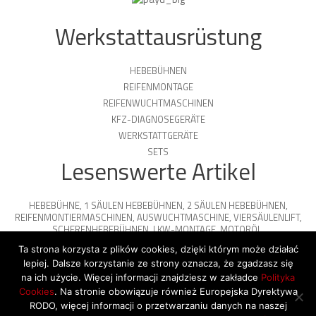
Werkstattausrüstung
HEBEBÜHNEN
REIFENMONTAGE
REIFENWUCHTMASCHINEN
KFZ-DIAGNOSEGERÄTE
WERKSTATTGERÄTE
SETS
Lesenswerte Artikel
HEBEBÜHNE
,
1 SÄULEN HEBEBÜHNEN
,
2 SÄULEN HEBEBÜHNEN
,
REIFENMONTIERMASCHINEN
,
AUSWUCHTMASCHINE
,
VIERSÄULENLIFT
,
SCHERENHEBEBÜHNEN
,
LKW-MONTAGE
,
MOTORÖL
,
PARKPLATTFORMEN
Ta strona korzysta z plików cookies, dzięki którym może działać
lepiej. Dalsze korzystanie ze strony oznacza, że zgadzasz się
na ich użycie. Więcej informacji znajdziesz w zakładce
Polityka
Cookies
. Na stronie obowiązuje również Europejska Dyrektywa
© 2026 Copyright by SiegStar. All rights
RODO, więcej informacji o przetwarzaniu danych na naszej
reserved
Regulamin
Shipping