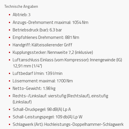
Technische Angaben
Abtrieb:
3
Anzugs-Drehmoment maximal:
1054 Nm
Betriebsdruck (bar):
6.3 bar
Empfohlenes Drehmoment:
881 Nm
Handgriff:
Kälteisolierender Griff
Kupplungsstecker:
Nennweite 7,2 (inklusive)
Luftanschluss Einlass (vom Kompressor):
Innengewinde (IG)
12,91 mm (1/4″)
Luftbedarf l/min:
139 l/min
Lösemoment maximal:
1700 Nm
Netto-Gewicht:
1.98 kg
Rechts-/Linkslauf:
vierstufig (Rechtslauf), einstufig
(Linkslauf)
Schall-Druckpegel:
98 dB(A) Lp A
Schall-Leistungspegel:
109 db(A) Lp W
Schlagwerk (Art):
Hochleistungs-Doppelhammer-Schlagwerk