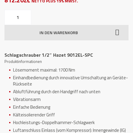
812.20ZŁ
NETTO PLUS 19% MWST.
Schlagschrauber
1/2"
Hazet
IN DEN WARENKORB
9012EL-
SPC
Menge
Schlagschrauber 1/2″ Hazet 9012EL-SPC
Produktinformationen
Lösemoment maximal: 1700 Nm
Einhandbedienung durch innovative Umschaltung an Geräte-
Rückseite
Abluftführung durch den Handgriff nach unten
Vibrationsarm
Einfache Bedienung
Kälteisolierender Griff
Hochleistungs-Doppelhammer-Schlagwerk
Luftanschluss Einlass (vom Kompressor): Innengewinde (IG)