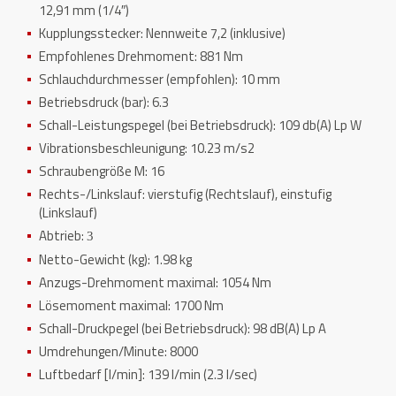
12,91 mm (1/4″)
Kupplungsstecker: Nennweite 7,2 (inklusive)
Empfohlenes Drehmoment: 881 Nm
Schlauchdurchmesser (empfohlen): 10 mm
Betriebsdruck (bar): 6.3
Schall-Leistungspegel (bei Betriebsdruck): 109 db(A) Lp W
Vibrationsbeschleunigung: 10.23 m/s2
Schraubengröße M: 16
Rechts-/Linkslauf: vierstufig (Rechtslauf), einstufig
(Linkslauf)
Abtrieb:
3
Netto-Gewicht (kg): 1.98 kg
Anzugs-Drehmoment maximal: 1054 Nm
Lösemoment maximal: 1700 Nm
Schall-Druckpegel (bei Betriebsdruck): 98 dB(A) Lp A
Umdrehungen/Minute: 8000
Luftbedarf [l/min]: 139 l/min (2.3 l/sec)