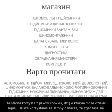
магазин
АВТОМОБІЛЬНІ ПІДЙОМНИКИ
ПІДЙОМНИКИ ДЛЯ МОТОЦИКЛІВ
ПІДЙОМНИКИ ВАНТАЖІВКИ
ШИНОМОНТАЖНИКИ
БАЛАНСУВАЛЬНИКИ КОЛІС
КОМПРЕСОРИ
ДІАГНОСТИКА
ОБЛАДНАННЯ МАЙСТЕРНІ
КОМПЛЕКТИ
Варто прочитати
АВТОМОБІЛЬНІ ПІДЙОМНИКИ
,
ОДНОКОЛОННИЙ
,
ДВОКОЛОННИЙ
,
ШИНОМОНТАЖ
,
БАЛАНСУВАЛЬНИК КОЛІС
,
ЧОТИРИКОЛОННИЙ
ПІДЙОМНИК
,
НОЖИЧНИЙ ПІДЙОМНИК
,
ШИНОМОНТАЖ ДЛЯ
ВАНТАЖНИХ АВТОМОБІЛІВ
,
МАШИННЕ МАСТИЛО
,
ПЛАТФОРМИ
ДЛЯ ПАРКУВАННЯ
Ta strona korzysta z plików cookies, dzięki którym może działać
lepiej. Dalsze korzystanie ze strony oznacza, że zgadzasz się