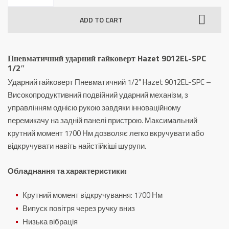
гайковерт
ADD TO CART
Hazet
9012EL-
SPC
Пневматичний ударний гайковерт Hazet 9012EL-SPC
1/2″
1/2″
quantity
Ударний гайковерт Пневматичний 1/2″ Hazet 9012EL-SPC –
Високопродуктивний подвійний ударний механізм, з
управлінням однією рукою завдяки інноваційному
перемикачу на задній панелі пристрою.
Максимальний
крутний момент 1700 Нм дозволяє легко вкручувати або
відкручувати навіть найстійкіші шурупи.
Обладнання та характеристики:
Крутний момент відкручування: 1700 Нм
Випуск повітря через ручку вниз
Низька вібрація