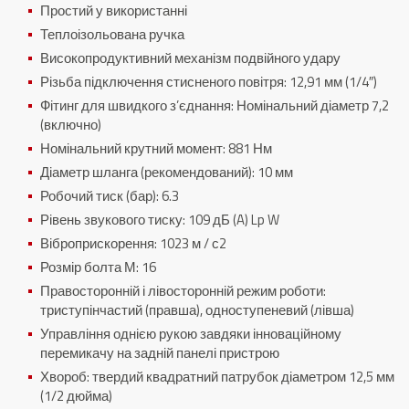
Простий у використанні
Теплоізольована ручка
Високопродуктивний механізм подвійного удару
Різьба підключення стисненого повітря: 12,91 мм (1/4″)
Фітинг для швидкого з’єднання: Номінальний діаметр 7,2
(включно)
Номінальний крутний момент: 881 Нм
Діаметр шланга (рекомендований): 10 мм
Робочий тиск (бар): 6.3
Рівень звукового тиску: 109 дБ (A) Lp W
Віброприскорення: 1023 м / с2
Розмір болта М: 16
Правосторонній і лівосторонній режим роботи:
триступінчастий (правша), одноступеневий (лівша)
Управління однією рукою завдяки інноваційному
перемикачу на задній панелі пристрою
Хвороб: твердий квадратний патрубок діаметром 12,5 мм
(1/2 дюйма)