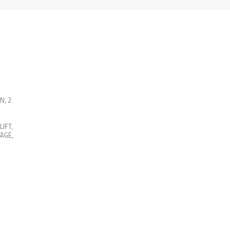
EN
,
2
LIFT
,
AGE
,