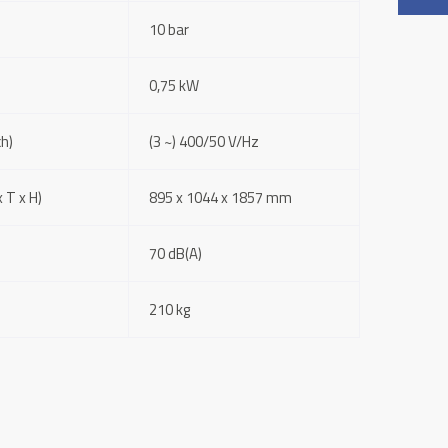
10 bar
0,75 kW
ch)
(3 ~) 400/50 V/Hz
 T x H)
895 x 1044 x 1857 mm
70 dB(A)
210 kg