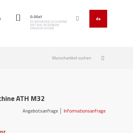
0.00
zł
O
de
ES BEFINDEN SICH KEINE
ARTIKEL IN DEINEM
EINKAUFSKORB
chine ATH M32
30 Angebotsanfrage │
Informationsanfrage
ST.