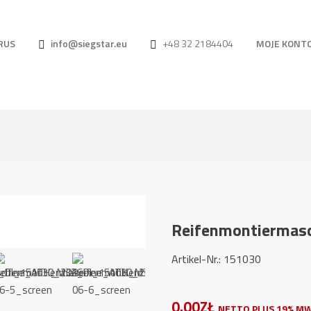
RUS
info@siegstar.eu
+48 32 2184404
MOJE KONT
Reifenmontiermas
Artikel-Nr.: 1510
0.00ZŁ
NETTO PLUS 19% MW