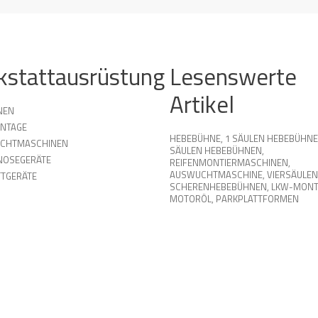
kstattausrüstung
Lesenswerte
Artikel
NEN
NTAGE
HEBEBÜHNE
,
1 SÄULEN HEBEBÜHN
UCHTMASCHINEN
SÄULEN HEBEBÜHNEN
,
NOSEGERÄTE
REIFENMONTIERMASCHINEN
,
AUSWUCHTMASCHINE
,
VIERSÄULEN
TGERÄTE
SCHERENHEBEBÜHNEN
,
LKW-MONT
MOTORÖL
,
PARKPLATTFORMEN