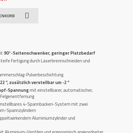
RENKORB
it
90°-Seitenschwenker, geringer Platzbedarf
teife Fertigung durch Laserbrennschneiden und
ammerschlag-Pulverbeschichtung
2 “, zusätzlich verstellbar um -2 “
opf-Spannung
mit einstellbarer, automatischer,
r Felgenentfernung
einstellbares 4-Spannbacken-Sys­tem mit zwei
um-Spannzylindern
doppeltwirkendem Aluminiumzylinder und
mit Aluminium-Ventilen und ergonomisch angeordneter