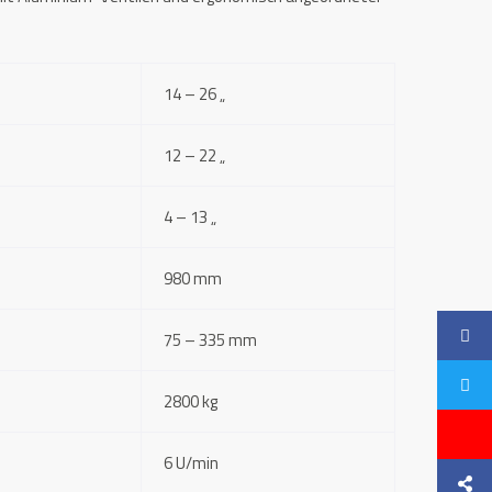
14 – 26 „
12 – 22 „
4 – 13 „
980 mm
75 – 335 mm
2800 kg
6 U/min