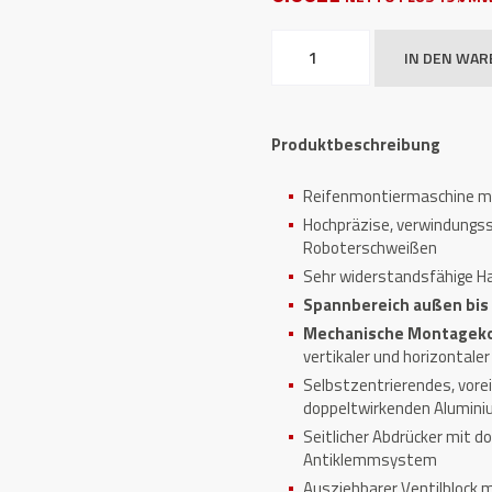
Reifenmontiermaschine
IN DEN WA
ATH
M32
Menge
Produktbeschreibung
Reifenmontiermaschine m
Hochpräzise, verwindungss
Roboterschweißen
Sehr widerstandsfähige H
Spannbereich außen bis 2
Mechanische Montagek
vertikaler und horizontale
Selbstzentrierendes, vor
doppeltwirkenden Alumini
Seitlicher Abdrücker mit 
Antiklemmsystem
Ausziehbarer Ventilblock 