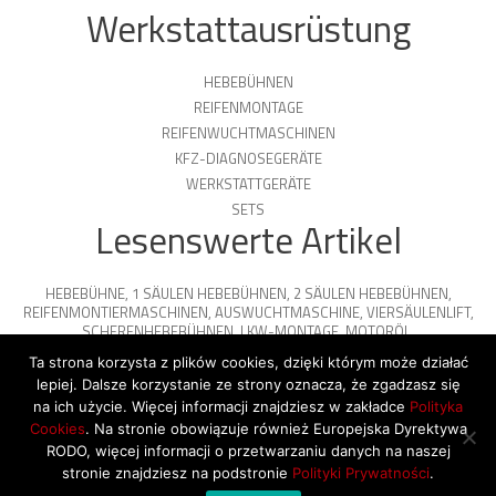
Werkstattausrüstung
HEBEBÜHNEN
REIFENMONTAGE
REIFENWUCHTMASCHINEN
KFZ-DIAGNOSEGERÄTE
WERKSTATTGERÄTE
SETS
Lesenswerte Artikel
HEBEBÜHNE
,
1 SÄULEN HEBEBÜHNEN
,
2 SÄULEN HEBEBÜHNEN
,
REIFENMONTIERMASCHINEN
,
AUSWUCHTMASCHINE
,
VIERSÄULENLIFT
,
SCHERENHEBEBÜHNEN
,
LKW-MONTAGE
,
MOTORÖL
,
PARKPLATTFORMEN
Ta strona korzysta z plików cookies, dzięki którym może działać
lepiej. Dalsze korzystanie ze strony oznacza, że zgadzasz się
na ich użycie. Więcej informacji znajdziesz w zakładce
Polityka
Cookies
. Na stronie obowiązuje również Europejska Dyrektywa
© 2026 Copyright by SiegStar. All rights
RODO, więcej informacji o przetwarzaniu danych na naszej
reserved
Regulamin
Shipping
stronie znajdziesz na podstronie
Polityki Prywatności
.