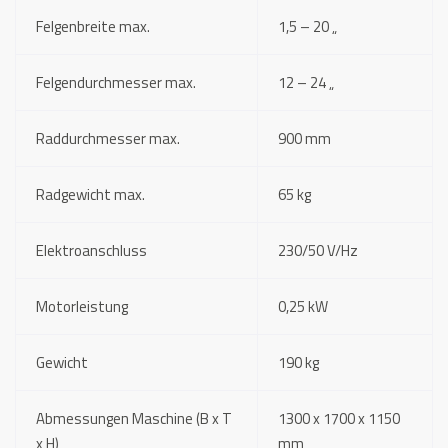
Felgenbreite max.
1,5 – 20 „
Felgendurchmesser max.
12 – 24 „
Raddurchmesser max.
900 mm
Radgewicht max.
65 kg
Elektroanschluss
230/50 V/Hz
Motorleistung
0,25 kW
Gewicht
190 kg
Abmessungen Maschine (B x T
1300 x 1700 x 1150
x H)
mm