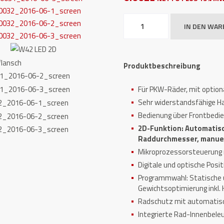
Radauswuchtmaschine
IN DEN WA
ATH
W42
2D
Produktbeschreibung
Menge
Für PKW-Räder, mit optio
Sehr widerstandsfähige H
Bedienung über Frontbedie
2D-Funktion: Automati
Raddurchmesser, manuel
Mikroprozessorsteuerung 
Digitale und optische Posi
Programmwahl: Statische 
Gewichtsoptimierung inkl.
Radschutz mit automatis
Integrierte Rad-Innenbele