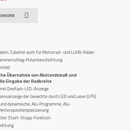
RENKORB
nalem Zubehör auch für Motorrad- und LLKW-Räder
ammerschlag-Pulverbeschichtung
nfeld
sche Übernahme von Abstandsmaß und
le Eingabe der Radbreite
mit Dreifach-LED-Anzeige
tionsanzeige der Gewichte durch LED und Laser (LPS)
und dynamische, Alu-Programme, Alu-
 Hinterspeichenplatzierung
cher Start-Stopp-Funktion
uchtung