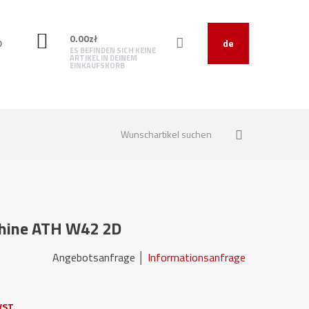
0.00
zł
O
de
ES BEFINDEN SICH KEINE
ARTIKEL IN DEINEM
EINKAUFSKORB
hine ATH W42 2D
31 Angebotsanfrage │
Informationsanfrage
ST.