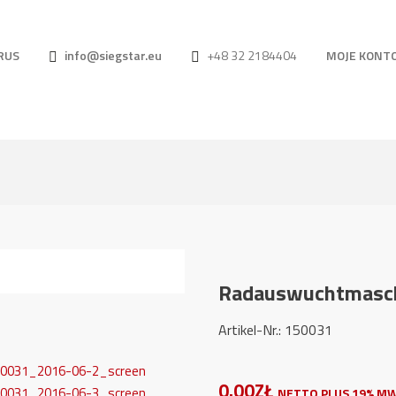
RUS
info@siegstar.eu
+48 32 2184404
MOJE KONT
Radauswuchtmasc
Artikel-Nr.: 1500
0.00ZŁ
NETTO PLUS 19% MW