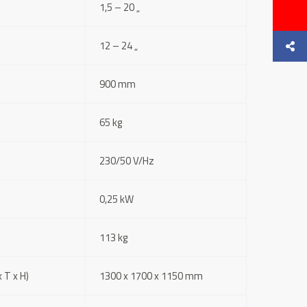
1,5 – 20 „
12 – 24 „
900 mm
65 kg
230/50 V/Hz
0,25 kW
113 kg
 T x H)
1300 x 1700 x 1150 mm