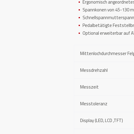
Ergonomisch angeordnetes
Spannkonen von 45-130 m
Schnellspannmutterspann
Pedalbetätigte Feststell
Optional erweiterbar auf
Mittenlochdurchmesser Fel
Messdrehzahl
Messzeit
Messtoleranz
Display (LED, LCD ,TFT)