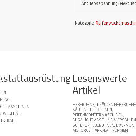
Antriebsspannung (elektris
Kategorie:
Reifenwuchtmaschi
kstattausrüstung
Lesenswerte
Artikel
NEN
NTAGE
HEBEBÜHNE
,
1 SÄULEN HEBEBÜHN
UCHTMASCHINEN
SÄULEN HEBEBÜHNEN
,
NOSEGERÄTE
REIFENMONTIERMASCHINEN
,
AUSWUCHTMASCHINE
,
VIERSÄULEN
TGERÄTE
SCHERENHEBEBÜHNEN
,
LKW-MONT
MOTORÖL
,
PARKPLATTFORMEN