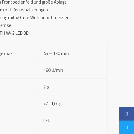
 Frontbedienfeld und große Ablage
m mit Konushalterungen
ung mit 40 mm Wellendurchmesser
bremse
 ATH W42 LED 3D
ge max.
45 – 130 mm
180 U/min
7 s
+/- 1,0 g
LED