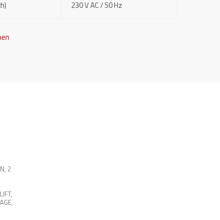
ch)
230 V AC / 50 Hz
nen
EN
,
2
LIFT
,
AGE
,