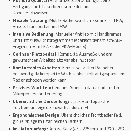
Höchste Qualität:
Hochpräzise, verwindungssteife
Fertigung durch Laserbrennschneiden und
Roboterschweißen
Flexible Nutzung:
Mobile Radauswuchtmaschine für LKW,
Busse, Transporter und PKW
Intuitive Bedienung:
Manueller Antrieb mit Handbremse
und fünf Auswuchtprogrammen (statisch/dynamisch/Alu-
Programme im LKW- oder PKW-Modus)
Geringer Platzbedarf:
Kompakte Ausmaße und am
gewünschten Arbeitsplatz variabel nutzbar
Komfortables Arbeiten:
Kein zusätzlicher Radheber
notwendig, da komplette Wuchteinheit mit aufgespanntem
Rad angehoben werden kann
Präzises Wuchten:
Genaues Arbeiten dank modernster
Mikroprozessorsteuerung
Übersichtliche Darstellung:
Digitale und optische
Positionsanzeige der Gewichte durch LED
Ergonomisches Design:
Übersichtliches Frontbedienfeld,
große Ablage mit zahlreichen Fächern
Im Lieferumfang:
Konus-Satz (45 - 225 mm und 270 - 287