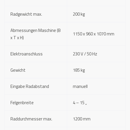
Radgewicht max.
200 kg
Abmessungen Maschine (B
1150 x 960 x 1070 mm
x T x H)
Elektroanschluss
230 V / 50 Hz
Gewicht
185 kg
Eingabe Radabstand
manuell
Felgenbreite
4 – 15 „
Raddurchmesser max.
1200 mm