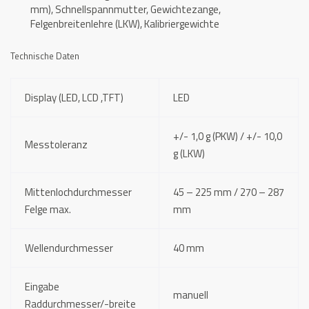
mm), Schnellspannmutter, Gewichtezange,
Felgenbreitenlehre (LKW), Kalibriergewichte
Technische Daten
Display (LED, LCD ,TFT)
LED
+/- 1,0 g (PKW) / +/- 10,0
Messtoleranz
g (LKW)
Mittenlochdurchmesser
45 – 225 mm / 270 – 287
Felge max.
mm
Wellendurchmesser
40 mm
Eingabe
manuell
Raddurchmesser/-breite