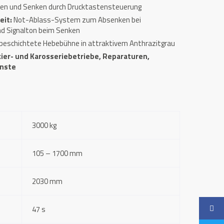
en und Senken durch Drucktastensteuerung
eit:
Not-Ablass-System zum Absenken bei
nd Signalton beim Senken
beschichtete Hebebühne in attraktivem Anthrazitgrau
kier- und Karosseriebetriebe, Reparaturen,
enste
3000 kg
105 – 1700 mm
2030 mm
47 s