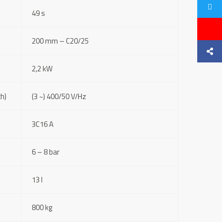
49 s
200 mm – C20/25
2,2 kW
ch)
(3 ~) 400/50 V/Hz
3C16 A
6 – 8 bar
13 l
800 kg