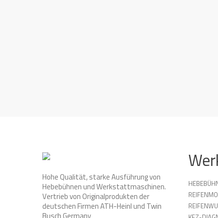
Wer
Hohe Qualität, starke Ausführung von
HEBEBÜH
Hebebühnen und Werkstattmaschinen.
REIFENMO
Vertrieb von Originalprodukten der
deutschen Firmen ATH-Heinl und Twin
REIFENW
Busch Germany
KFZ-DIAG