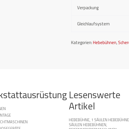
Verpackung
Gleichlaufsystem
Kategorien:
Hebebühnen
,
Sche
kstattausrüstung
Lesenswerte
Artikel
NEN
NTAGE
HEBEBÜHNE
,
1 SÄULEN HEBEBÜHN
UCHTMASCHINEN
SÄULEN HEBEBÜHNEN
,
NOSEGERÄTE