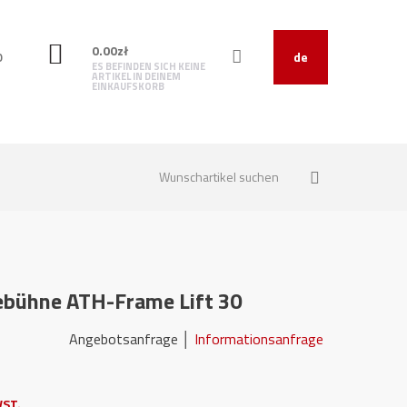
0.00
zł
O
de
ES BEFINDEN SICH KEINE
ARTIKEL IN DEINEM
EINKAUFSKORB
bühne ATH-Frame Lift 30
06 Angebotsanfrage │
Informationsanfrage
ST.