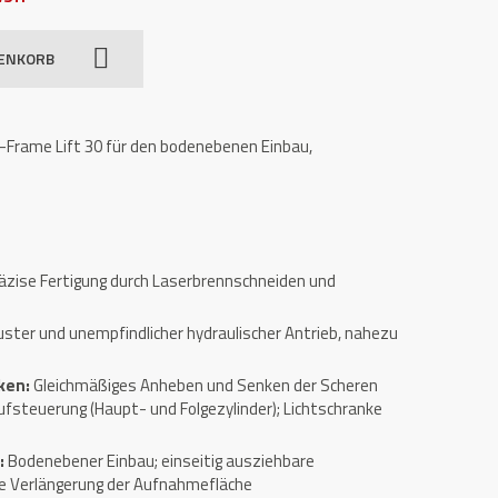
RENKORB
rame Lift 30 für den bodenebenen Einbau,
äzise Fertigung durch Laserbrennschneiden und
ster und unempfindlicher hydraulischer Antrieb, nahezu
ken:
Gleichmäßiges Anheben und Senken der Scheren
aufsteuerung (Haupt- und Folgezylinder); Lichtschranke
:
Bodenebener Einbau; einseitig ausziehbare
e Verlängerung der Aufnahmefläche