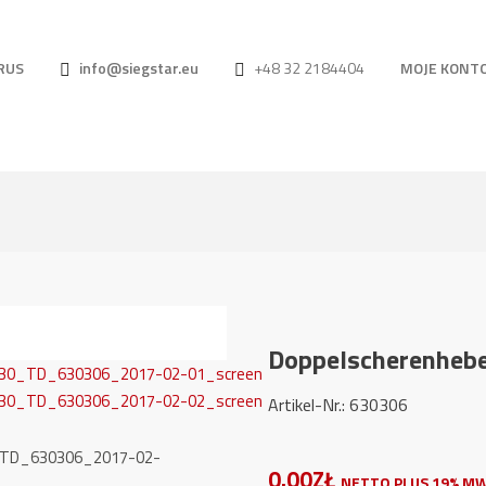
RUS
info@siegstar.eu
+48 32 2184404
MOJE KONT
Doppelscherenhebe
Artikel-Nr.: 6303
0.00ZŁ
NETTO PLUS 19% MW