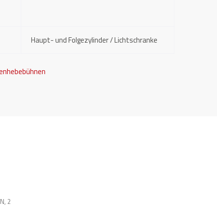
Haupt- und Folgezylinder / Lichtschranke
renhebebühnen
EN
,
2