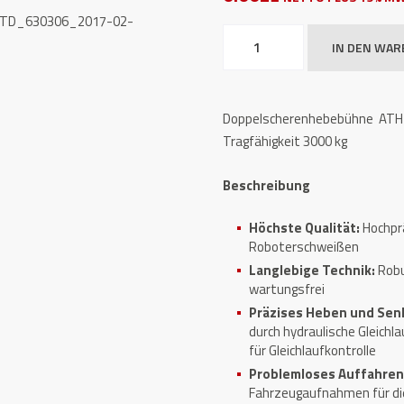
Doppelscherenhebebühne
IN DEN WA
ATH-
Frame
Lift
Doppelscherenhebebühne ATH-F
30
Tragfähigkeit 3000 kg
Menge
Beschreibung
Höchste Qualität:
Hochpr
Roboterschweißen
Langlebige Technik:
Robu
wartungsfrei
Präzises Heben und Sen
durch hydraulische Gleichl
für Gleichlaufkontrolle
Problemloses Auffahren
Fahrzeugaufnahmen für di