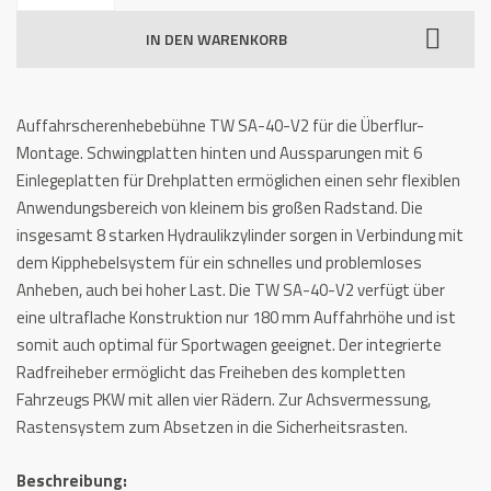
SA-
IN DEN WARENKORB
40-
V2
Menge
Auffahrscherenhebebühne TW SA-40-V2 für die Überflur-
Montage. Schwingplatten hinten und Aussparungen mit 6
Einlegeplatten für Drehplatten ermöglichen einen sehr flexiblen
Anwendungsbereich von kleinem bis großen Radstand. Die
insgesamt 8 starken Hydraulikzylinder sorgen in Verbindung mit
dem Kipphebelsystem für ein schnelles und problemloses
Anheben, auch bei hoher Last. Die TW SA-40-V2 verfügt über
eine ultraflache Konstruktion nur 180 mm Auffahrhöhe und ist
somit auch optimal für Sportwagen geeignet. Der integrierte
Radfreiheber ermöglicht das Freiheben des kompletten
Fahrzeugs PKW mit allen vier Rädern. Zur Achsvermessung,
Rastensystem zum Absetzen in die Sicherheitsrasten.
Beschreibung: