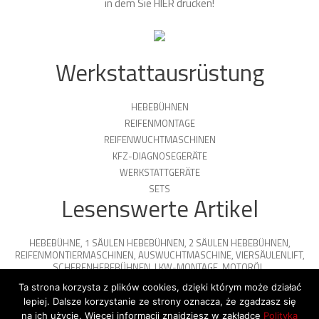
in dem Sie
HIER
drücken!
Werkstattausrüstung
HEBEBÜHNEN
REIFENMONTAGE
REIFENWUCHTMASCHINEN
KFZ-DIAGNOSEGERÄTE
WERKSTATTGERÄTE
SETS
Lesenswerte Artikel
HEBEBÜHNE
,
1 SÄULEN HEBEBÜHNEN
,
2 SÄULEN HEBEBÜHNEN
,
REIFENMONTIERMASCHINEN
,
AUSWUCHTMASCHINE
,
VIERSÄULENLIFT
,
SCHERENHEBEBÜHNEN
,
LKW-MONTAGE
,
MOTORÖL
,
PARKPLATTFORMEN
Ta strona korzysta z plików cookies, dzięki którym może działać
lepiej. Dalsze korzystanie ze strony oznacza, że zgadzasz się
na ich użycie. Więcej informacji znajdziesz w zakładce
Polityka