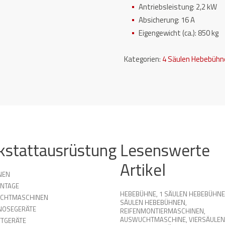
Antriebsleistung: 2,2 kW
Absicherung: 16 A
Eigengewicht (ca.): 850 kg
Kategorien:
4 Säulen Hebebühn
kstattausrüstung
Lesenswerte
Artikel
NEN
NTAGE
HEBEBÜHNE
,
1 SÄULEN HEBEBÜHN
UCHTMASCHINEN
SÄULEN HEBEBÜHNEN
,
NOSEGERÄTE
REIFENMONTIERMASCHINEN
,
AUSWUCHTMASCHINE
,
VIERSÄULEN
TGERÄTE