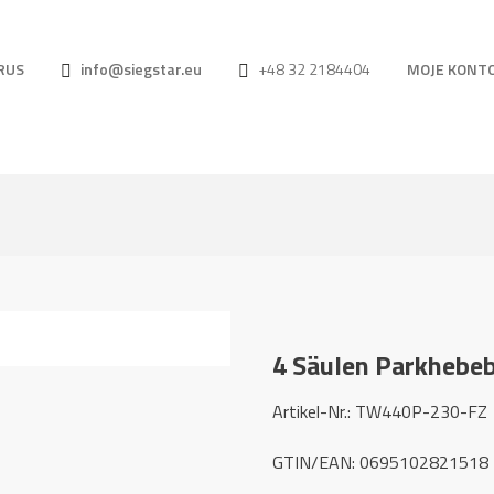
RUS
info@siegstar.eu
+48 32 2184404
MOJE KONT
4 Säulen Parkhebe
Artikel-Nr.: TW440P-230-FZ
GTIN/EAN: 0695102821518