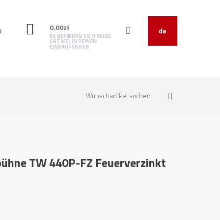
0.00
zł
O
de
ES BEFINDEN SICH KEINE
ARTIKEL IN DEINEM
EINKAUFSKORB
bühne TW 440P-FZ Feuerverzinkt