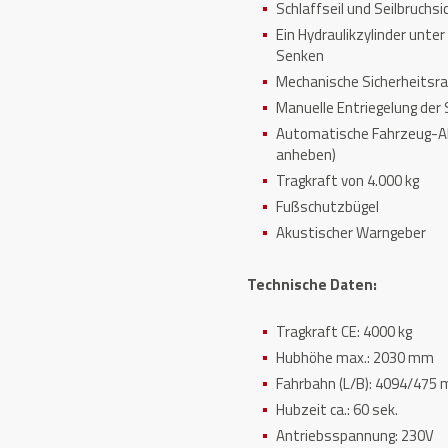
Schlaffseil und Seilbruchs
Ein Hydraulikzylinder unter
Senken
Mechanische Sicherheitsr
Manuelle Entriegelung der
Automatische Fahrzeug-Abr
anheben)
Tragkraft von 4.000 kg
Fußschutzbügel
Akustischer Warngeber
Technische Daten:
Tragkraft CE: 4000 kg
Hubhöhe max.: 2030 mm
Fahrbahn (L/B): 4094/475
Hubzeit ca.: 60 sek.
Antriebsspannung: 230V