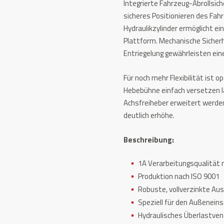
Integrierte Fahrzeug-Abrollsich
sicheres Positionieren des Fah
Hydraulikzylinder ermöglicht e
Plattform. Mechanische Sicherh
Entriegelung gewährleisten ein
Für noch mehr Flexibilität ist op
Hebebühne einfach versetzen l
Achsfreiheber erweitert werde
deutlich erhöhe.
Beschreibung:
1A Verarbeitungsqualität 
Produktion nach ISO 9001
Robuste, vollverzinkte Au
Speziell für den Außenein
Hydraulisches Überlastvent