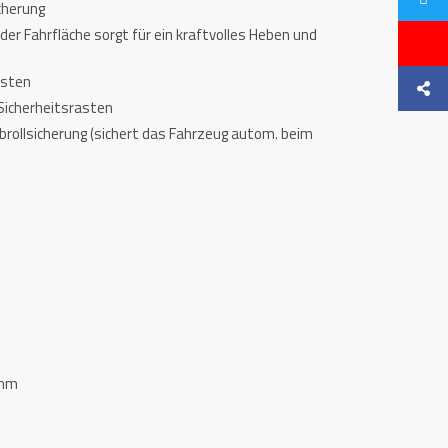
icherung
 der Fahrfläche sorgt für ein kraftvolles Heben und
asten
 Sicherheitsrasten
ollsicherung (sichert das Fahrzeug autom. beim
 mm