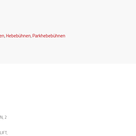
en
,
Hebebühnen
,
Parkhebebühnen
EN
,
2
LIFT
,