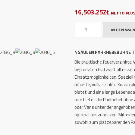
16,503.25ZŁ
NETTO PLUS
4
IN DEN WA
Säulen
Parkhebebühne
TW
4 SÄULEN PARKHEBEBÜHNE T
440P-
Die praktische feuerverzinkte 
FZ
begrenzten Platzverhältnissen 
Feuerverzinkt
Einsatzmöglichkeiten. Speziell 
Menge
robuste, vollverzinkte Konstruk
bietet und eine lange Lebensda
mm bietet die Parkhebebühne 
oder Vans unter der angehobene
optimal auszunutzen. Mit einer
sowohl zum platzsparenden Par