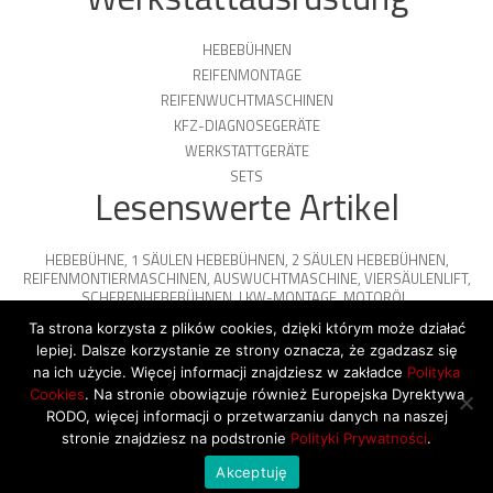
HEBEBÜHNEN
REIFENMONTAGE
REIFENWUCHTMASCHINEN
KFZ-DIAGNOSEGERÄTE
WERKSTATTGERÄTE
SETS
Lesenswerte Artikel
HEBEBÜHNE
,
1 SÄULEN HEBEBÜHNEN
,
2 SÄULEN HEBEBÜHNEN
,
REIFENMONTIERMASCHINEN
,
AUSWUCHTMASCHINE
,
VIERSÄULENLIFT
,
SCHERENHEBEBÜHNEN
,
LKW-MONTAGE
,
MOTORÖL
,
PARKPLATTFORMEN
Ta strona korzysta z plików cookies, dzięki którym może działać
lepiej. Dalsze korzystanie ze strony oznacza, że zgadzasz się
na ich użycie. Więcej informacji znajdziesz w zakładce
Polityka
Cookies
. Na stronie obowiązuje również Europejska Dyrektywa
© 2026 Copyright by SiegStar. All rights
RODO, więcej informacji o przetwarzaniu danych na naszej
reserved
Regulamin
Shipping
stronie znajdziesz na podstronie
Polityki Prywatności
.
Akceptuję