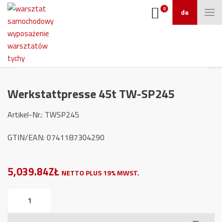
0
de
Werkstattpresse 45t TW-SP245
Artikel-Nr.: TWSP245
GTIN/EAN: 0741187304290
5,039.84ZŁ
NETTO PLUS 19% MWST.
Werkstattpresse
45t
TW-