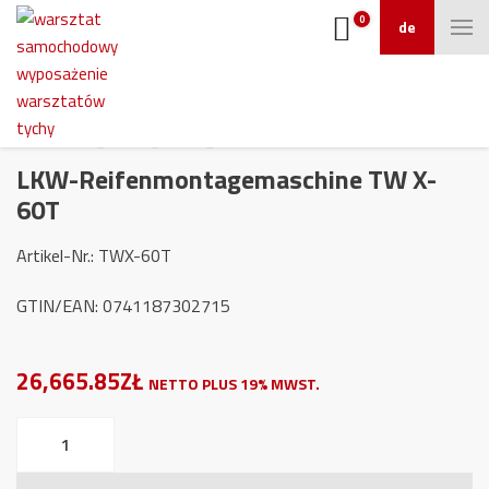
0
de
LKW-Reifenmontagemaschine TW X-
60T
Artikel-Nr.: TWX-60T
GTIN/EAN: 0741187302715
26,665.85ZŁ
NETTO PLUS 19% MWST.
LKW-
Reifenmontagemaschine
TW