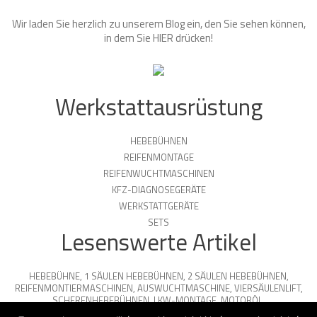
Wir laden Sie herzlich zu unserem Blog ein, den Sie sehen können,
in dem Sie
HIER
drücken!
Werkstattausrüstung
HEBEBÜHNEN
REIFENMONTAGE
REIFENWUCHTMASCHINEN
KFZ-DIAGNOSEGERÄTE
WERKSTATTGERÄTE
SETS
Lesenswerte Artikel
HEBEBÜHNE
,
1 SÄULEN HEBEBÜHNEN
,
2 SÄULEN HEBEBÜHNEN
,
REIFENMONTIERMASCHINEN
,
AUSWUCHTMASCHINE
,
VIERSÄULENLIFT
,
SCHERENHEBEBÜHNEN
,
LKW-MONTAGE
,
MOTORÖL
,
PARKPLATTFORMEN