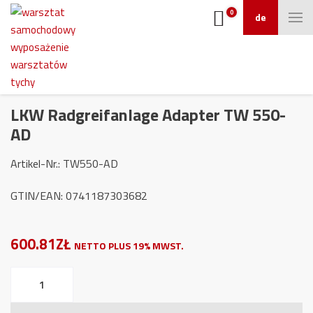
0
de
LKW Radgreifanlage Adapter TW 550-
AD
Artikel-Nr.: TW550-AD
GTIN/EAN: 0741187303682
600.81ZŁ
NETTO PLUS 19% MWST.
LKW
Radgreifanlage
Adapter