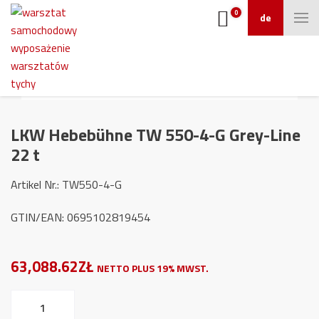
0
de
LKW Hebebühne TW 550-4-G Grey-Line
22 t
Artikel Nr.: TW550-4-G
GTIN/EAN: 0695102819454
63,088.62ZŁ
NETTO PLUS 19% MWST.
LKW
Hebebühne