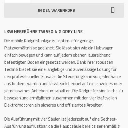
TW
IN DEN WARENKORB
550-
4-
G
LKW HEBEBÜHNE TW 550-4-G GREY-LINE
Grey-
Die mobile Radgreifanlage ist optimal für geringe
Line
Platzverhältnisse geeignet. Sie lässt sich wie ein Hubwagen
22
einfach bewegen und kann auf jedem ebenen, ausreichend
t
befestigten Boden eingesetzt werden. Dank ihrer robusten
Menge
Technik bietet sie eine langlebige und zuverlässige Lösung für
den professionellen Einsatz.Die Steuerung kann von jeder Säule
aus bedient werden und lässt sich flexibel auf ein einzelnes oder
gemeinsames Anheben umschalten. Die Radgreifer sind leicht zu
bewegen und ermöglichen zusammen mit den vier kraftvollen
Elektromotoren ein sicheres und effizientes Arbeiten.
Die Ausführung mit vier Säulen ist jederzeit auf eine Sechser-
Ausführung aufrüstbar, da die Hauptsäule bereits serienmäßig