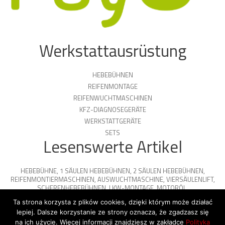
Werkstattausrüstung
HEBEBÜHNEN
REIFENMONTAGE
REIFENWUCHTMASCHINEN
KFZ-DIAGNOSEGERÄTE
WERKSTATTGERÄTE
SETS
Lesenswerte Artikel
HEBEBÜHNE
,
1 SÄULEN HEBEBÜHNEN
,
2 SÄULEN HEBEBÜHNEN
,
REIFENMONTIERMASCHINEN
,
AUSWUCHTMASCHINE
,
VIERSÄULENLIFT
,
SCHERENHEBEBÜHNEN
,
LKW-MONTAGE
,
MOTORÖL
,
PARKPLATTFORMEN
Ta strona korzysta z plików cookies, dzięki którym może działać
lepiej. Dalsze korzystanie ze strony oznacza, że zgadzasz się
na ich użycie. Więcej informacji znajdziesz w zakładce
Polityka