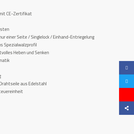
mit CE-Zertifikat
asten
ur einer Seite / Singlelock / Einhand-Entriegelung
s Spezialwalzprofil
aftvolles Heben und Senken
matik
g
Drahtseile aus Edelstahl
teuereinheit