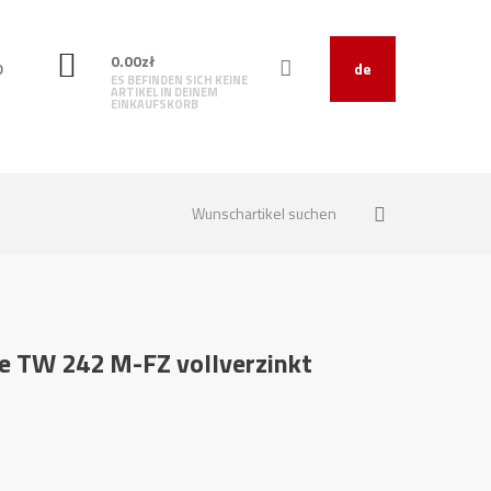
0.00
zł
O
de
ES BEFINDEN SICH KEINE
ARTIKEL IN DEINEM
EINKAUFSKORB
e TW 242 M-FZ vollverzinkt