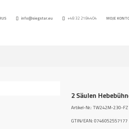
RUS
info@siegstar.eu
+48 32 2184404
MOJE KONT
2 Säulen Hebebühn
Artikel-Nr.: TW242M-230-FZ
GTIN/EAN: 0746052557177