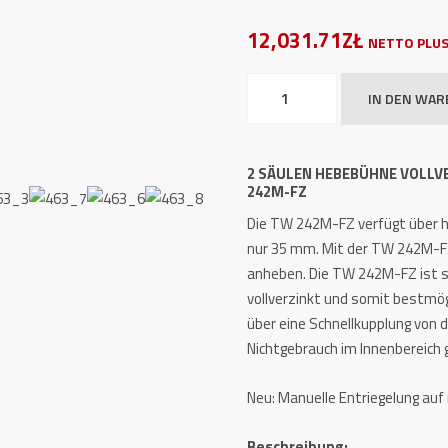
12,031.71ZŁ
NETTO PLUS
2
IN DEN WA
Säulen
Hebebühne
TW
2 SÄULEN HEBEBÜHNE VOLL
242
242M-FZ
M-
Die TW 242M-FZ verfügt über h
FZ
nur 35 mm. Mit der TW 242M-FZ
vollverzinkt
anheben. Die TW 242M-FZ ist sp
Menge
vollverzinkt und somit bestmög
über eine Schnellkupplung von 
Nichtgebrauch im Innenbereich
Neu: Manuelle Entriegelung auf 
Beschreibung: