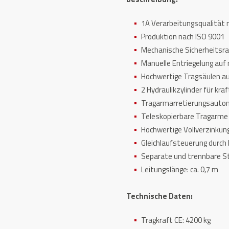
1A Verarbeitungsqualität 
Produktion nach ISO 9001
Mechanische Sicherheitsr
Manuelle Entriegelung auf n
Hochwertige Tragsäulen au
2 Hydraulikzylinder für kr
Tragarmarretierungsauto
Teleskopierbare Tragarme
Hochwertige Vollverzinkun
Gleichlaufsteuerung durch 
Separate und trennbare S
Leitungslänge: ca. 0,7 m
Technische Daten:
Tragkraft CE: 4200 kg