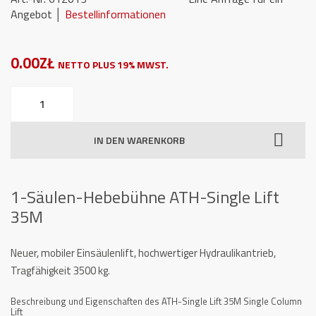
Angebot
│
Bestellinformationen
0.00ZŁ
NETTO PLUS 19% MWST.
1-
Säulen-
Hebebühne
IN DEN WARENKORB
ATH-
Single
Lift
1-Säulen-Hebebühne ATH-Single Lift
35M
35M
Menge
Neuer, mobiler Einsäulenlift, hochwertiger Hydraulikantrieb,
Tragfähigkeit 3500 kg.
Beschreibung und Eigenschaften des ATH-Single Lift 35M Single Column
Lift