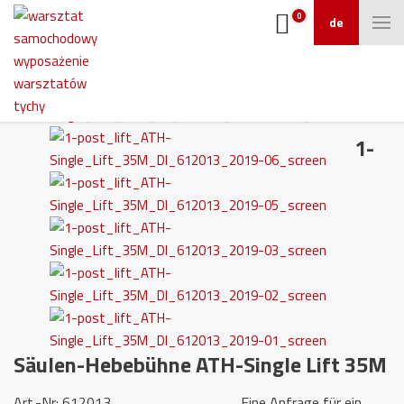
0
de
1-
Säulen-Hebebühne ATH-Single Lift 35M
Art.-Nr
: 612013
Eine Anfrage für ein