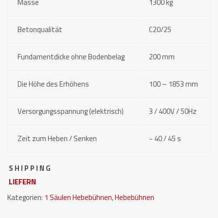
Masse
1300 kg
Betonqualität
C20/25
Fundamentdicke ohne Bodenbelag
200 mm
Die Höhe des Erhöhens
100 – 1853 mm
Versorgungsspannung (elektrisch)
3 / 400V / 50Hz
Zeit zum Heben / Senken
~ 40 / 45 s
S H I P P I N G
LIEFERN
Kategorien:
1 Säulen Hebebühnen
,
Hebebühnen