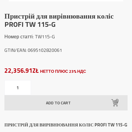
Пристрій для вирівнювання коліс
PROFI TW 115-G
Номер статті:
TW115-G
GTIN/EAN: 0695102820061
22,356.91ZŁ
НЕТТО ПЛЮС 23% НДС
Пристрій
для
вирівнювання
ADD TO CART
коліс
PROFI
TW
ПРИСТРІЙ ДЛЯ ВИРІВНЮВАННЯ КОЛІС PROFI TW 115-G
115-