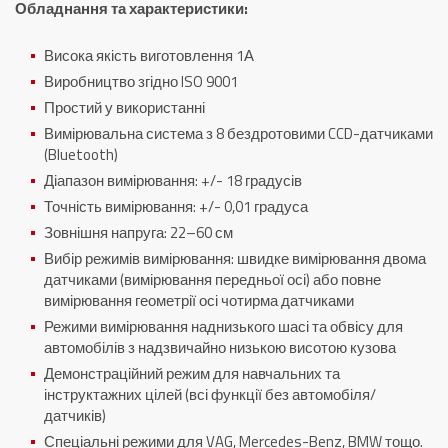
Обладнання та характеристики:
Висока якість виготовлення 1А
Виробництво згідно ISO 9001
Простий у використанні
Вимірювальна система з 8 бездротовими CCD-датчиками
(Bluetooth)
Діапазон вимірювання: +/- 18 градусів
Точність вимірювання: +/- 0,01 градуса
Зовнішня напруга: 22–60 см
Вибір режимів вимірювання: швидке вимірювання двома
датчиками (вимірювання передньої осі) або повне
вимірювання геометрії осі чотирма датчиками
Режими вимірювання наднизького шасі та обвісу для
автомобілів з надзвичайно низькою висотою кузова
Демонстраційний режим для навчальних та
інструктажних цілей (всі функції без автомобіля/
датчиків)
Спеціальні режими для VAG, Mercedes-Benz, BMW тощо.