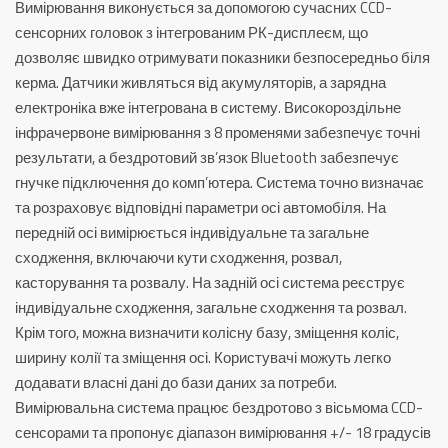
Вимірювання виконується за допомогою сучасних CCD-
G
сенсорних головок з інтегрованим РК-дисплеєм, що
quantity
дозволяє швидко отримувати показники безпосередньо біля
керма. Датчики живляться від акумуляторів, а зарядна
електроніка вже інтегрована в систему. Високороздільне
інфрачервоне вимірювання з 8 променями забезпечує точні
результати, а бездротовий зв’язок Bluetooth забезпечує
гнучке підключення до комп’ютера. Система точно визначає
та розраховує відповідні параметри осі автомобіля. На
передній осі вимірюється індивідуальне та загальне
сходження, включаючи кути сходження, розвал,
касторування та розвалу. На задній осі система реєструє
індивідуальне сходження, загальне сходження та розвал.
Крім того, можна визначити колісну базу, зміщення коліс,
ширину колії та зміщення осі. Користувачі можуть легко
додавати власні дані до бази даних за потреби.
Вимірювальна система працює бездротово з вісьмома CCD-
сенсорами та пропонує діапазон вимірювання +/- 18 градусів