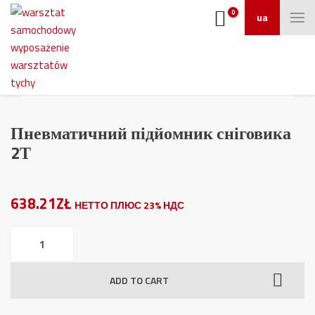
0
ua
Пневматичний підйомник сніговика
2Т
638.21ZŁ
НЕТТО ПЛЮС 23% НДС
Пневматичний
підйомник
сніговика
ADD TO CART
2Т
quantity