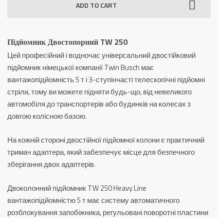
ADD TO CART
250
quantity
Підйомник Двостопорний TW 250
Цей професійний і водночас універсальний двостійковий
підйомник німецької компанії Twin Busch має
вантажопідйомність 5 т і 3-ступінчасті телескопічні підйомні
стріли, тому ви можете підняти будь-що, від невеликого
автомобіля до транспортерів або будинків на колесах з
довгою колісною базою.
На кожній стороні двостійної підйомної колони є практичний
тримач адаптера, який забезпечує місце для безпечного
зберігання двох адаптерів.
Двоколонний підйомник TW 250 Heavy Line
вантажопідйомністю 5 т має систему автоматичного
розблокування запобіжника, регульовані поворотні пластини