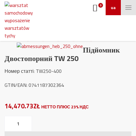
0
ua
Підйомник
Двостопорний TW 250
Номер статті
: TW250-400
GTIN/EAN: 0741187302364
14,470.73ZŁ
НЕТТО ПЛЮС 23% НДС
Підйомник
Двостопорний
TW