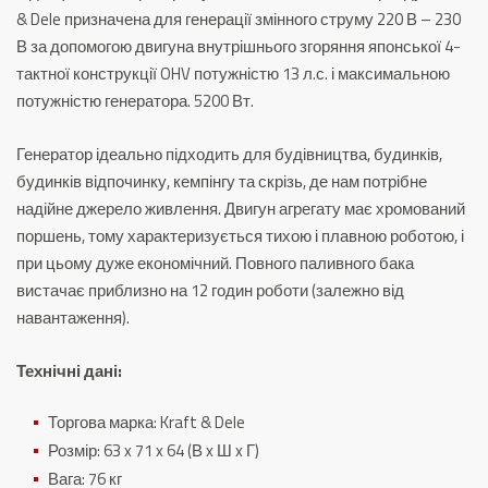
& Dele призначена для генерації змінного струму 220 В – 230
В за допомогою двигуна внутрішнього згоряння японської 4-
тактної конструкції OHV потужністю 13 л.с. і максимальною
потужністю генератора. 5200 Вт.
Генератор ідеально підходить для будівництва, будинків,
будинків відпочинку, кемпінгу та скрізь, де нам потрібне
надійне джерело живлення.
Двигун агрегату має хромований
поршень, тому характеризується тихою і плавною роботою, і
при цьому дуже економічний.
Повного паливного бака
вистачає приблизно на 12 годин роботи (залежно від
навантаження).
Технічні дані:
Торгова марка: Kraft & Dele
Розмір: 63 x 71 x 64 (В x Ш x Г)
Вага: 76 кг