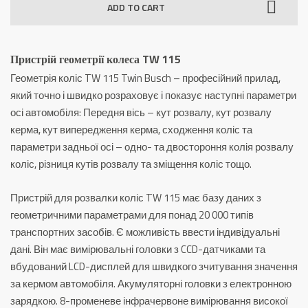
ADD TO CART
TW
115
quantity
Пристрій геометрії колеса TW 115
Геометрія коліс TW 115 Twin Busch – професійний прилад,
який точно і швидко розраховує і показує наступні параметри
осі автомобіля:
Передня вісь – кут розвалу, кут розвалу
керма, кут випередження керма, сходження коліс та
параметри задньої осі – одно- та двостороння колія розвалу
коліс, різниця кутів розвалу та зміщення коліс тощо.
Пристрій для розвалки коліс TW 115 має базу даних з
геометричними параметрами для понад 20 000 типів
транспортних засобів.
Є можливість ввести індивідуальні
дані.
Він має вимірювальні головки з CCD-датчиками та
вбудований LCD-дисплей для швидкого зчитування значення
за кермом автомобіля.
Акумуляторні головки з електронною
зарядкою.
8-променеве інфрачервоне вимірювання високої