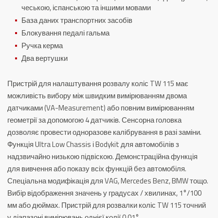
чеською, іспанською та іншими мовами
База даних транспортних засобів
Блокування педалі гальма
Ручка керма
Два вертушки
Пристрій для налаштування розвалу коліс TW 115 має
можливість вибору між швидким вимірюванням двома
датчиками (VA-Measurement) або повним вимірюванням
геометрії за допомогою 4 датчиків.
Сенсорна головка
дозволяє провести одноразове калібрування в разі заміни.
Функція Ultra Low Chassis і Bodykit для автомобілів з
надзвичайно низькою підвіскою.
Демонстраційна функція
для вивчення або показу всіх функцій без автомобіля.
Спеціальна модифікація для VAG, Mercedes Benz, BMW тощо.
Вибір відображення значень у градусах / хвилинах, 1°/100
мм або дюймах.
Пристрій для розвалки коліс TW 115 точний
у діапазоні вимірювань однієї колії 0,01°.