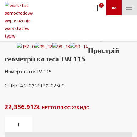
0
ua
Пристрій
геометрії колеса TW 115
Номер статті:
TW115
GTIN/EAN: 0741187302609
22,356.91ZŁ
НЕТТО ПЛЮС 23% НДС
Пристрій
геометрії
колеса