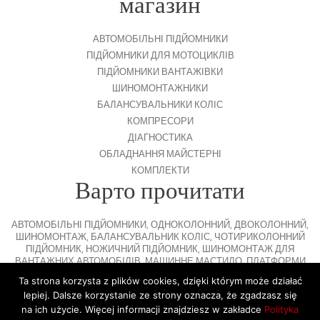
магазин
АВТОМОБІЛЬНІ ПІДЙОМНИКИ
ПІДЙОМНИКИ ДЛЯ МОТОЦИКЛІВ
ПІДЙОМНИКИ ВАНТАЖІВКИ
ШИНОМОНТАЖНИКИ
БАЛАНСУВАЛЬНИКИ КОЛІС
КОМПРЕСОРИ
ДІАГНОСТИКА
ОБЛАДНАННЯ МАЙСТЕРНІ
КОМПЛЕКТИ
Варто прочитати
АВТОМОБІЛЬНІ ПІДЙОМНИКИ
,
ОДНОКОЛОННИЙ
,
ДВОКОЛОННИЙ
,
ШИНОМОНТАЖ
,
БАЛАНСУВАЛЬНИК КОЛІС
,
ЧОТИРИКОЛОННИЙ
ПІДЙОМНИК
,
НОЖИЧНИЙ ПІДЙОМНИК
,
ШИНОМОНТАЖ ДЛЯ
ВАНТАЖНИХ АВТОМОБІЛІВ
,
МАШИННЕ МАСТИЛО
,
ПЛАТФОРМИ
ДЛЯ ПАРКУВАННЯ
Ta strona korzysta z plików cookies, dzięki którym może działać
lepiej. Dalsze korzystanie ze strony oznacza, że zgadzasz się
na ich użycie. Więcej informacji znajdziesz w zakładce
Polityka