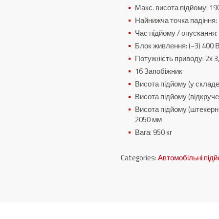
Макс.
висота підйому: 1
Найнижча точка падіння:
Час підйому / опускання: 
Блок живлення: (~3) 400 
Потужність приводу: 2x 3
16 Запобіжник
Висота підйому (у склад
Висота підйому (відкруч
Висота підйому (штекерн
2050 мм
Вага: 950 кг
Categories:
Автомобільні під