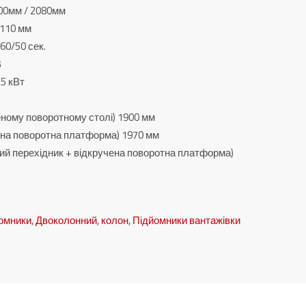
900мм / 2080мм
 110 мм
60/50 сек.
В
,5 кВт
еному поворотному столі) 1900 мм
ена поворотна платформа) 1970 мм
ий перехідник + відкручена поворотна платформа)
йомники
,
Двоколонний
,
колон
,
Підйомники вантажівки