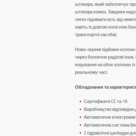
штекера, який забезпечує про
штекера кожен.
Завдяки надз
легко піднімати все, від неве
навіть із довгою колісною баз
транспортні засоби).
Нове: окремі підйомні колон
через безпечне радіозв’язок.
керування на обох колонах із
реальному часі.
Обладнання та характерис
Сертифікати CE та 1A
Виробництво відповідно 
Автоматичне електромаг
Автоматична система бл
2 гідравлічні циліндри д