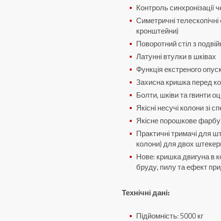
Контроль синхронізації ч
Симетричні телескопічні 
кронштейни)
Поворотний стіл з подві
Латунні втулки в шківах
Функція екстреного опуск
Захисна кришка перед к
Болти, шківи та гвинти о
Якісні несучі колони зі 
Якісне порошкове фарб
Практичні тримачі для шт
колони) для двох штекер
Нове: кришка двигуна в к
бруду, пилу та ефект п
Технічні дані:
Підйомність: 5000 кг