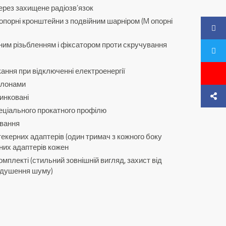
ерез захищене радіозв’язок
опорні кронштейни з подвійним шарніром (M опорні
йним різьбленням і фіксатором проти скручування
ання при відключенні електроенергії
олонами
цинковані
спеціального прокатного профілю
ування
екерних адаптерів (один тримач з кожного боку
них адаптерів кожен
омплекті (стильний зовнішній вигляд, захист від
ридушення шуму)