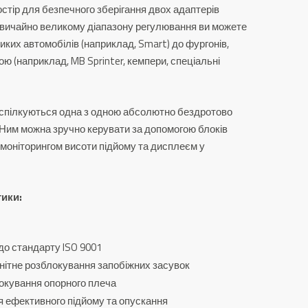
стір для безпечного зберігання двох адаптерів
вичайно великому діапазону регулювання ви можете
ликих автомобілів (наприклад, Smart) до фургонів,
ою (наприклад, MB Sprinter, кемпери, спеціальні
и спілкуються одна з одною абсолютно бездротово
Ним можна зручно керувати за допомогою блоків
 моніторингом висоти підйому та дисплеєм у
тики:
до стандарту ISO 9001
нітне розблокування запобіжних засувок
окування опорного плеча
ля ефективного підйому та опускання