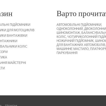
азин
Варто прочита
ІЛЬНІ ПІДЙОМНИКИ
АВТОМОБІЛЬНІ ПІДЙОМНИКИ
,
ОДНОКОЛОННИЙ
,
ДВОКОЛОННИ
ИКИ ДЛЯ МОТОЦИКЛІВ
ШИНОМОНТАЖ
,
БАЛАНСУВАЛЬ
ИКИ ВАНТАЖІВКИ
КОЛІС
,
ЧОТИРИКОЛОННИЙ ПІД
НОЖИЧНИЙ ПІДЙОМНИК
,
ШИНО
НТАЖНИКИ
ДЛЯ ВАНТАЖНИХ АВТОМОБІЛІВ
,
ВАЛЬНИКИ КОЛІС
МАШИННЕ МАСТИЛО
,
ПЛАТФОР
СОРИ
ПАРКУВАННЯ
ТИКА
ННЯ МАЙСТЕРНІ
КТИ
n
Shipping