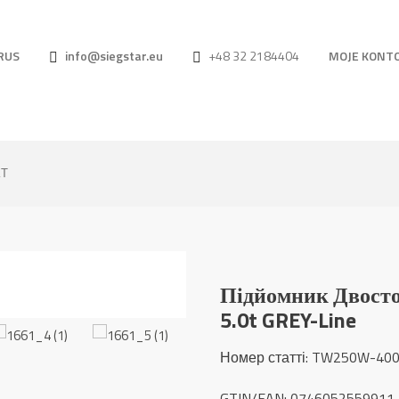
RUS
info@siegstar.eu
+48 32 2184404
MOJE KONT
КТ
Підйомник Двосто
5.0t GREY-Line
Номер статті
: TW250W-40
GTIN/EAN: 0746052559911