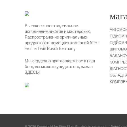
маг
Высокое качество, сильное
АВТОМОБ
исполнение лифтов и мастерских.
ПІДЙОМН
Распространение оригинальных
продуктов от немецких компаний ATH-
ПІДЙОМН
Heinl и Twin Busch Germany
ШИНОМО
БАЛАНСУ
Мы сердечно приглашаем вас в наш
КОМПРЕ
блог, вы можете увидеть его, нажав
ДІАГНОС
ЗДЕСЬ
!
ОБЛАДНА
КОМПЛЕ
© 2026 Copyright by SiegStar. All rights reserved
Regulami