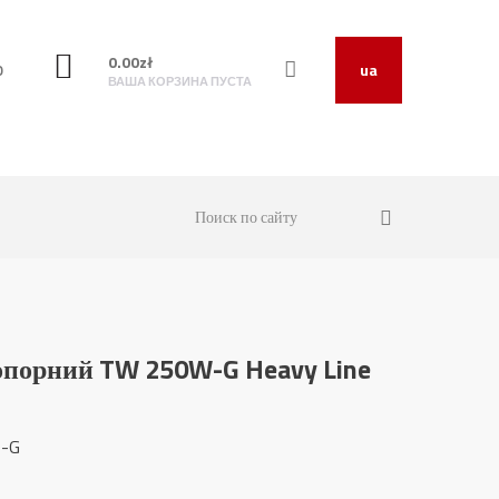
0.00
zł
O
ua
ВАША КОРЗИНА ПУСТА
порний TW 250W-G Heavy Line
0-G