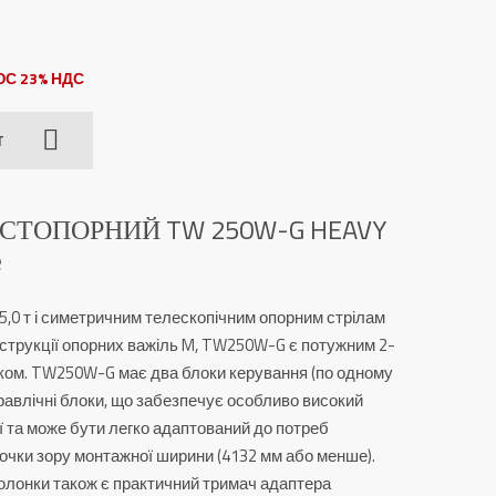
С 23% НДС
T
СТОПОРНИЙ TW 250W-G HEAVY
e
5,0 т і симетричним телескопічним опорним стрілам
нструкції опорних важіль M, TW250W-G є потужним 2-
ком.
TW250W-G має два блоки керування (по одному
ідравлічні блоки, що забезпечує особливо високий
ї та може бути легко адаптований до потреб
точки зору монтажної ширини (4132 мм або менше).
колонки також є практичний тримач адаптера