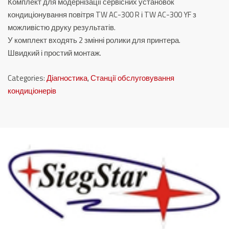
Комплект для модернізації сервісних установок
AC-
кондиціонування повітря TW AC-300 R і TW AC-300 YF з
300
можливістю друку результатів.
YF
У комплект входять 2 змінні ролики для принтера.
quantity
Швидкий і простий монтаж.
Categories:
Діагностика
,
Станції обслуговування
кондиціонерів