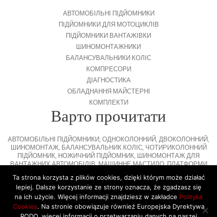
АВТОМОБІЛЬНІ ПІДЙОМНИКИ
ПІДЙОМНИКИ ДЛЯ МОТОЦИКЛІВ
ПІДЙОМНИКИ ВАНТАЖІВКИ
ШИНОМОНТАЖНИКИ
БАЛАНСУВАЛЬНИКИ КОЛІС
КОМПРЕСОРИ
ДІАГНОСТИКА
ОБЛАДНАННЯ МАЙСТЕРНІ
КОМПЛЕКТИ
Варто прочитати
АВТОМОБІЛЬНІ ПІДЙОМНИКИ
,
ОДНОКОЛОННИЙ
,
ДВОКОЛОННИЙ
,
ШИНОМОНТАЖ
,
БАЛАНСУВАЛЬНИК КОЛІС
,
ЧОТИРИКОЛОННИЙ
ПІДЙОМНИК
,
НОЖИЧНИЙ ПІДЙОМНИК
,
ШИНОМОНТАЖ ДЛЯ
ВАНТАЖНИХ АВТОМОБІЛІВ
,
МАШИННЕ МАСТИЛО
,
ПЛАТФОРМИ
ДЛЯ ПАРКУВАННЯ
Ta strona korzysta z plików cookies, dzięki którym może działać
lepiej. Dalsze korzystanie ze strony oznacza, że zgadzasz się
na ich użycie. Więcej informacji znajdziesz w zakładce
Polityka
Cookies
. Na stronie obowiązuje również Europejska Dyrektywa
© 2026 Copyright by SiegStar. All rights
RODO, więcej informacji o przetwarzaniu danych na naszej