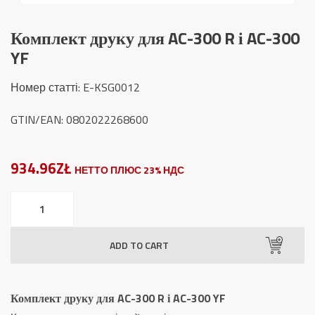
Комплект друку для AC-300 R і AC-300
YF
Номер статті
: E-KSG0012
GTIN/EAN: 0802022268600
934.96ZŁ
НЕТТО ПЛЮС 23% НДС
Комплект
друку
для
ADD TO CART
AC-
300
R
Комплект друку для AC-300 R і AC-300 YF
і