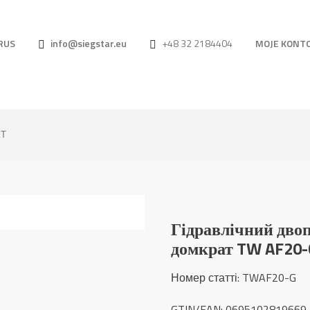
RUS
info@siegstar.eu
+48 32 2184404
MOJE KONT
КТ
Гідравлічний дво
домкрат TW AF20-
Номер статті: TWAF20-G
GTIN/EAN: 0695102819669