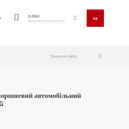
0.00
zł
O
ua
ВАША КОРЗИНА ПУСТА
поршневий автомобільний
G