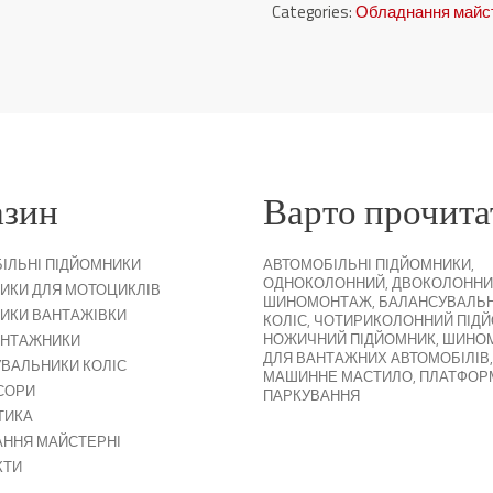
Categories:
Обладнання майс
азин
Варто прочита
ІЛЬНІ ПІДЙОМНИКИ
АВТОМОБІЛЬНІ ПІДЙОМНИКИ
,
ОДНОКОЛОННИЙ
,
ДВОКОЛОННИ
ИКИ ДЛЯ МОТОЦИКЛІВ
ШИНОМОНТАЖ
,
БАЛАНСУВАЛЬ
ИКИ ВАНТАЖІВКИ
КОЛІС
,
ЧОТИРИКОЛОННИЙ ПІД
НОЖИЧНИЙ ПІДЙОМНИК
,
ШИНО
НТАЖНИКИ
ДЛЯ ВАНТАЖНИХ АВТОМОБІЛІВ
,
ВАЛЬНИКИ КОЛІС
МАШИННЕ МАСТИЛО
,
ПЛАТФОР
СОРИ
ПАРКУВАННЯ
ТИКА
ННЯ МАЙСТЕРНІ
КТИ