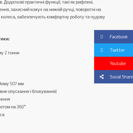
 Додаткові практичні функції, такі як рифлені,
ення, захисний кожух на нижній ручці, поворотні на
ві колеса, забезпечують комфортну роботу та чудову
Facebook
тики:
Twitter
у 2 тонни
Youtube
Social Share
йому 507 мм
вне опускання і блокування)
лення
ротом на 360°
еса