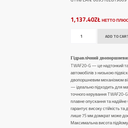
1,137.40ZŁ
НЕТТО ПЛЮС
Гідравлічний
ADD TO CAR
двопоршневий
автомобільний
домкрат
Гідравлічний двопоршневи
TW
TWAF20-G — це надтонкий та
AF20-
автомобілів з низькою підвіс
G
двопоршневим механізмом ві
quantity
— ідеально підходить для ма
точного керування TWAF20-G
плавне опускання та надійне
гарантує високу стійкість та 
лише 75 мм домкрат може дос
Максимальна висота підйому