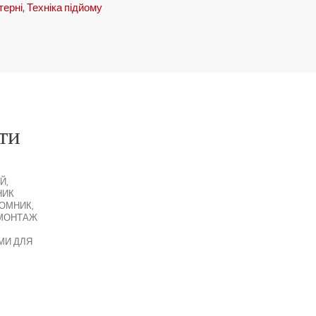
терні
,
Техніка підйому
ти
Й
,
НИК
ЙОМНИК
,
МОНТАЖ
МИ ДЛЯ