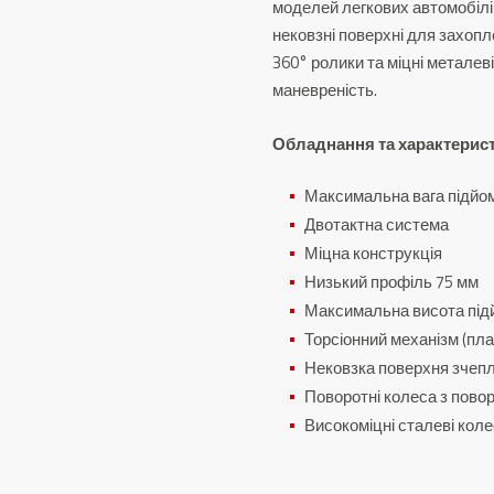
моделей легкових автомобілів.
нековзні поверхні для захопл
360° ролики та міцні метале
маневреність.
Обладнання та характерис
Максимальна вага підйом
Двотактна система
Міцна конструкція
Низький профіль 75 мм
Максимальна висота під
Торсіонний механізм (пла
Нековзка поверхня зчеп
Поворотні колеса з пово
Високоміцні сталеві кол