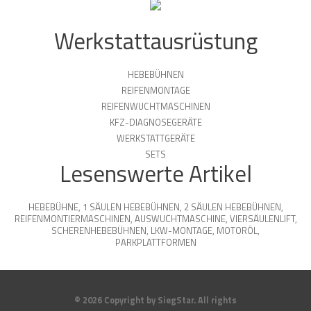
Werkstattausrüstung
HEBEBÜHNEN
REIFENMONTAGE
REIFENWUCHTMASCHINEN
KFZ-DIAGNOSEGERÄTE
WERKSTATTGERÄTE
SETS
Lesenswerte Artikel
HEBEBÜHNE
,
1 SÄULEN HEBEBÜHNEN
,
2 SÄULEN HEBEBÜHNEN
,
REIFENMONTIERMASCHINEN
,
AUSWUCHTMASCHINE
,
VIERSÄULENLIFT
,
SCHERENHEBEBÜHNEN
,
LKW-MONTAGE
,
MOTORÖL
,
PARKPLATTFORMEN
© 2026 Copyright by SiegStar. All rights